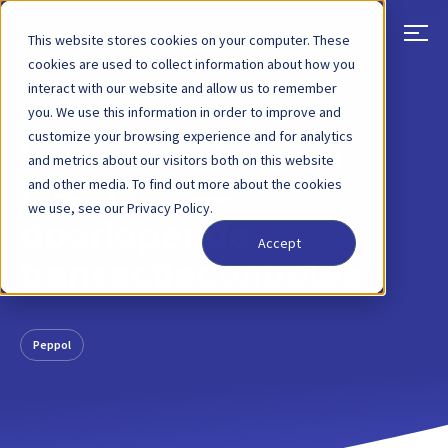
This website stores cookies on your computer. These
cookies are used to collect information about how you
interact with our website and allow us to remember
TERUG
BLOGBERICHT
22 SEPTEMBER 2022
you. We use this information in order to improve and
customize your browsing experience and for analytics
Wat u moet weten
and metrics about our visitors both on this website
and other media. To find out more about the cookies
over CTC —
we use, see our Privacy Policy.
doorlopende
Accept
transactiecontroles
Peppol