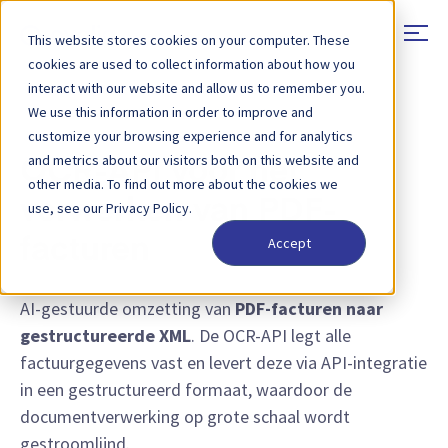
This website stores cookies on your computer. These
cookies are used to collect information about how you
interact with our website and allow us to remember you.
We use this information in order to improve and
FUNCTIE - OCR-API
customize your browsing experience and for analytics
and metrics about our visitors both on this website and
OCR-API voor het
other media. To find out more about the cookies we
verwerken van PDF-
use, see our Privacy Policy.
Accept
facturen
AI-gestuurde omzetting van
PDF-facturen naar
gestructureerde XML
. De OCR-API legt alle
factuurgegevens vast en levert deze via API-integratie
in een gestructureerd formaat, waardoor de
documentverwerking op grote schaal wordt
gestroomlijnd.