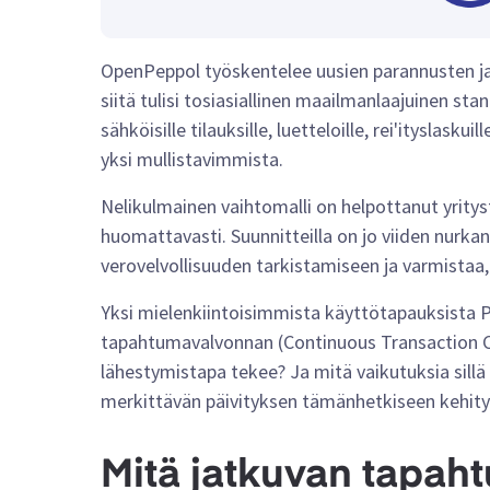
OpenPeppol työskentelee uusien parannusten ja
siitä tulisi tosiasiallinen maailmanlaajuinen st
sähköisille tilauksille, luetteloille, rei'ityslas
yksi mullistavimmista.
Nelikulmainen vaihtomalli on helpottanut yritys
huomattavasti. Suunnitteilla on jo viiden nurkan
verovelvollisuuden tarkistamiseen ja varmistaa,
Yksi mielenkiintoisimmista käyttötapauksista 
tapahtumavalvonnan (Continuous Transaction C
lähestymistapa tekee? Ja mitä vaikutuksia sill
merkittävän päivityksen tämänhetkiseen kehit
Mitä jatkuvan tapah