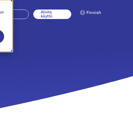
 us
jaudu
Aloita
Finnish
ään
käyttö