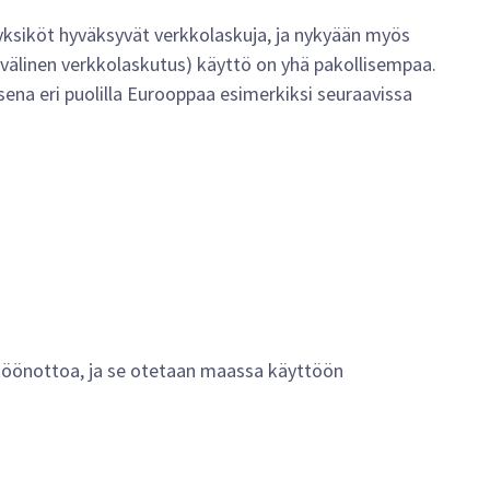
t yksiköt hyväksyvät verkkolaskuja, ja nykyään myös
 välinen verkkolaskutus) käyttö on yhä pakollisempaa.
na eri puolilla Eurooppaa esimerkiksi seuraavissa
ttöönottoa, ja se otetaan maassa käyttöön