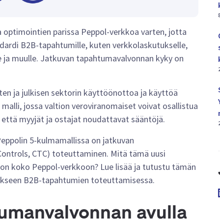
 optimointien parissa Peppol-verkkoa varten, jotta
andardi B2B-tapahtumille, kuten verkkolaskutukselle,
kuille ja muulle. Jatkuvan tapahtumavalvonnan kyky on
ten ja julkisen sektorin käyttöönottoa ja käyttöä
 malli, jossa valtion veroviranomaiset voivat osallistua
 että myyjät ja ostajat noudattavat sääntöjä.
Peppolin 5-kulmamallissa on jatkuvan
ontrols, CTC) toteuttaminen. Mitä tämä uusi
ä on koko Peppol-verkkoon? Lue lisää ja tutustu tämän
ykseen B2B-tapahtumien toteuttamisessa.
tumanvalvonnan avulla