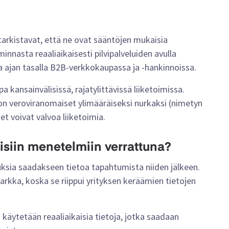
tarkistavat, että ne ovat sääntöjen mukaisia
minnasta reaaliaikaisesti pilvipalveluiden avulla
a ajan tasalla B2B-verkkokaupassa ja -hankinnoissa.
kansainvälisissä, rajatylittävissä liiketoimissa.
ion veroviranomaiset ylimääräiseksi nurkaksi (nimetyn
et voivat valvoa liiketoimia.
isiin menetelmiin verrattuna?
uksia saadakseen tietoa tapahtumista niiden jälkeen.
arkka, koska se riippui yrityksen keräämien tietojen
käytetään reaaliaikaisia tietoja, jotka saadaan