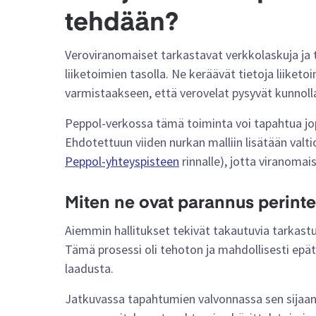
tehdään?
Veroviranomaiset tarkastavat verkkolaskuja ja 
liiketoimien tasolla. Ne keräävät tietoja liiketoi
varmistaakseen, että verovelat pysyvät kunnoll
Peppol-verkossa tämä toiminta voi tapahtua jopa 
Ehdotettuun viiden nurkan malliin lisätään valt
Peppol-yhteyspisteen
rinnalle), jotta viranomais
Miten ne ovat parannus perinte
Aiemmin hallitukset tekivät takautuvia tarkast
Tämä prosessi oli tehoton ja mahdollisesti epät
laadusta.
Jatkuvassa tapahtumien valvonnassa sen sijaan 