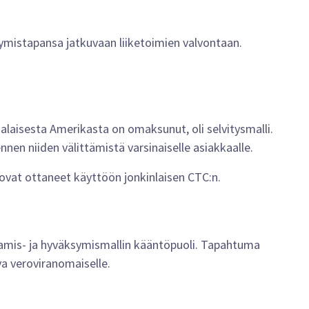
tymistapansa jatkuvaan liiketoimien valvontaan.
nalaisesta Amerikasta on omaksunut, oli selvitysmalli.
nnen niiden välittämistä varsinaiselle asiakkaalle.
a ovat ottaneet käyttöön jonkinlaisen CTC:n.
stamis- ja hyväksymismallin kääntöpuoli. Tapahtuma
va veroviranomaiselle.