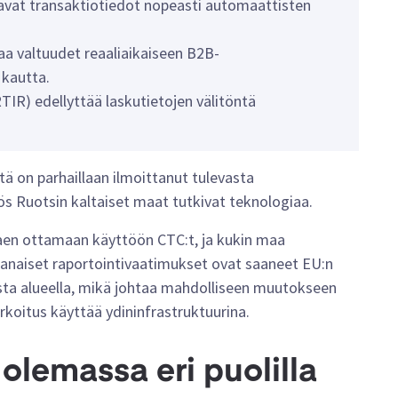
ttavat transaktiotiedot nopeasti automaattisten
aa valtuudet reaaliaikaiseen B2B-
 kautta.
RTIR) edellyttää laskutietojen välitöntä
tä on parhaillaan ilmoittanut tulevasta
s Ruotsin kaltaiset maat tutkivat teknologiaa.
ttaen ottamaan käyttöön CTC:t, ja kukin maa
anaiset raportointivaatimukset ovat saaneet EU:n
ta alueella, mikä johtaa mahdolliseen muutokseen
arkoitus käyttää ydininfrastruktuurina.
olemassa eri puolilla