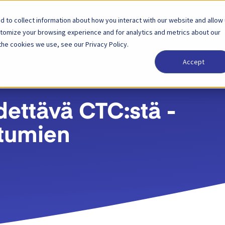
 to collect information about how you interact with our website and allow
tkaisut
Kumppani
Hinnoittelu
Yritys
Kir
sis
stomize your browsing experience and for analytics and metrics about our
the cookies we use, see our Privacy Policy.
Accept
22
dettävä CTC:stä -
htumien