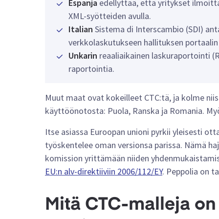
Espanja
edellyttää, että yritykset ilmoi
XML-syötteiden avulla.
Italian
Sistema di Interscambio (SDI) ant
verkkolaskutukseen hallituksen portaalin
Unkarin
reaaliaikainen laskuraportointi (
raportointia.
Muut maat ovat kokeilleet CTC:tä, ja kolme niis
käyttöönotosta: Puola, Ranska ja Romania. Myö
Itse asiassa Euroopan unioni pyrkii yleisesti o
työskentelee oman versionsa parissa. Nämä haj
komission yrittämään niiden yhdenmukaistamis
EU:n alv-direktiiviin 2006/112/EY
. Peppolia on t
Mitä CTC-malleja on 