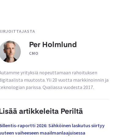
KIRJOITTAJASTA
Per Holmlund
CMO
Autamme yrityksiä nopeuttamaan rahoituksen
digitaalista muutosta. Yli 20 vuotta markkinoinnin ja
teknologian parissa. Qvaliassa vuodesta 2017.
Lisää artikkeleita Periltä
Billentis-raportti 2026: Sähköinen laskutus siirtyy
uuteen vaiheeseen maailmanlaajuisessa