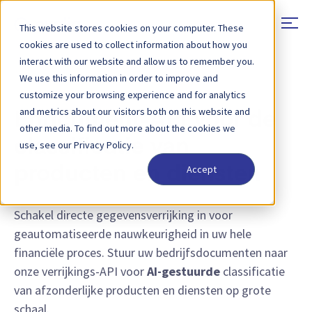
This website stores cookies on your computer. These
cookies are used to collect information about how you
interact with our website and allow us to remember you.
We use this information in order to improve and
FUNCTIE - ENRICHMENT API
customize your browsing experience and for analytics
and metrics about our visitors both on this website and
Enrichment-API voor de
other media. To find out more about the cookies we
classificatie van
use, see our Privacy Policy.
Accept
producten en diensten
Schakel directe gegevensverrijking in voor
geautomatiseerde nauwkeurigheid in uw hele
financiële proces. Stuur uw bedrijfsdocumenten naar
onze verrijkings-API voor
AI-gestuurde
classificatie
van afzonderlijke producten en diensten op grote
schaal.