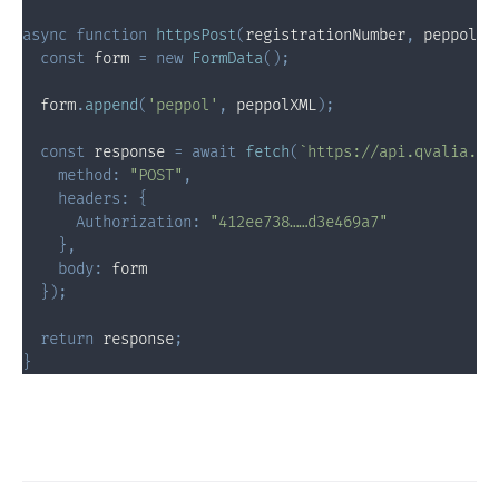
async
function
httpsPost
(
registrationNumber
,
 peppolXM
const
 form 
=
new
FormData
(
)
;
  form
.
append
(
'peppol'
,
 peppolXML
)
;
const
 response 
=
await
fetch
(
`
https://api.qvalia.co
method
:
"POST"
,
headers
:
{
Authorization
:
"412ee738……d3e469a7"
}
,
body
:
 form

}
)
;
return
 response
;
}