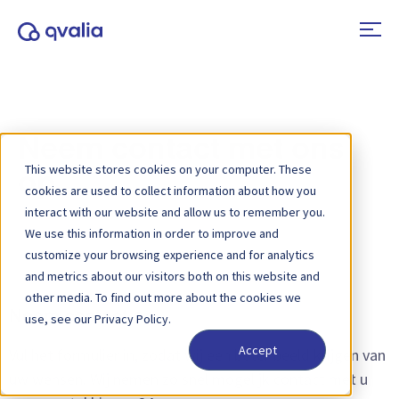
Neem contact met ons
This website stores cookies on your computer. These
op
cookies are used to collect information about how you
interact with our website and allow us to remember you.
We use this information in order to improve and
customize your browsing experience and for analytics
and metrics about our visitors both on this website and
other media. To find out more about the cookies we
Neem contact op
use, see our Privacy Policy.
Accept
Vul het formulier in, zodat wij een beter beeld krijgen van
uw wensen. Wij nemen zo snel mogelijk contact met u