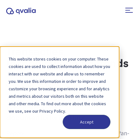
Transacties,
This website stores cookies on your computer. These
technologieën en trends
cookies are used to collect information about how you
interact with our website and allow us to remember
you. We use this information in order to improve and
Categorie:
Peppol
customize your browsing experience and for analytics
and metrics about our visitors both on this website
Peppol: Een revolutie in e-
and other media. To find out more about the cookies
procurement en
we use, see our Privacy Policy.
documentuitwisseling
Accept
Peppol
(oorspronkelijk een afkorting van „Pan-