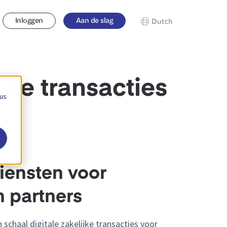
Inloggen
Aan de slag
Dutch
jke transacties
 us
iensten voor
n partners
schaal digitale zakelijke transacties voor