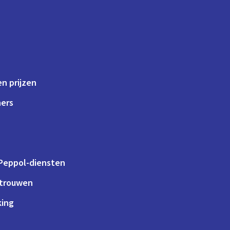
n prijzen
ners
 Peppol-diensten
rtrouwen
king