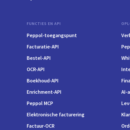
FUNCTIES EN API
OPL
Peppol-toegangspunt
Ver
Facturatie-API
Pep
Bestel-API
Whi
OCR-API
Int
Boekhoud-API
Fin
Enrichment-API
AI-
Peppol MCP
Lev
Elektronische facturering
Kla
Factuur-OCR
Ord