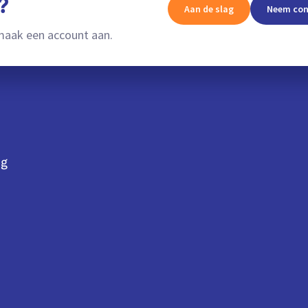
?
Aan de slag
Neem con
aak een account aan.
ng