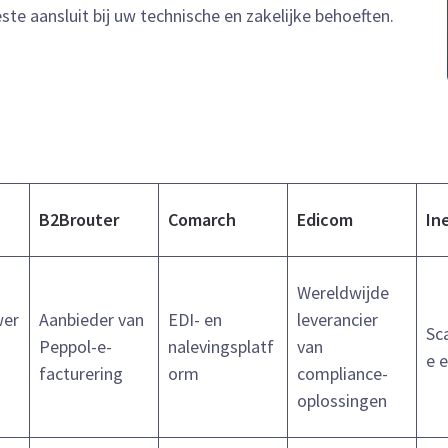
ste aansluit bij uw technische en zakelijke behoeften.
B2Brouter
Comarch
Edicom
In
Wereldwijde
wer
Aanbieder van
EDI- en
leverancier
Sc
Peppol-e-
nalevingsplatf
van
e 
facturering
orm
compliance-
oplossingen