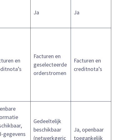
Ja
Ja
Facturen en
cturen en
Facturen en
geselecteerde
editnota’s
creditnota’s
orderstromen
enbare
formatie
Gedeeltelijk
schikbaar,
beschikbaar
Ja, openbaar
I-gegevens
(netwerkgeric
toegankelijk