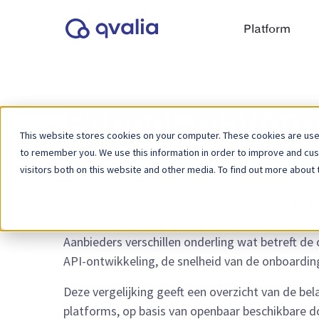
Platform
Peppol-platform
This website stores cookies on your computer. These cookies are used
to remember you. We use this information in order to improve and cu
visitors both on this website and other media. To find out more about 
Het kiezen van de juiste Peppol-platforms en die
en aan de regelgeving conforme elektronische fa
Aanbieders verschillen onderling wat betreft d
API-ontwikkeling, de snelheid van de onboarding
Deze vergelijking geeft een overzicht van de be
platforms, op basis van openbaar beschikbare do