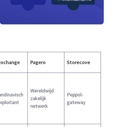
exchange
Pagero
Storecove
Wereldwijd
andinavisch
Peppol-
zakelijk
exploitant
gateway
netwerk