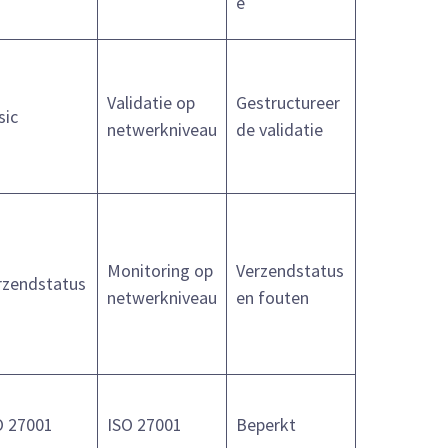
e
Validatie op
Gestructureer
sic
netwerkniveau
de validatie
Monitoring op
Verzendstatus
rzendstatus
netwerkniveau
en fouten
O 27001
ISO 27001
Beperkt