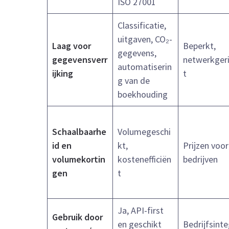
ISO 27001
Classificatie,
uitgaven, CO₂-
Laag voor
Beperkt,
gegevens,
gegevensverr
netwerkger
automatiserin
ijking
t
g van de
boekhouding
Schaalbaarhe
Volumegeschi
id en
kt,
Prijzen voor
volumekortin
kostenefficiën
bedrijven
gen
t
Ja, API-first
Gebruik door
en geschikt
Bedrijfsinte