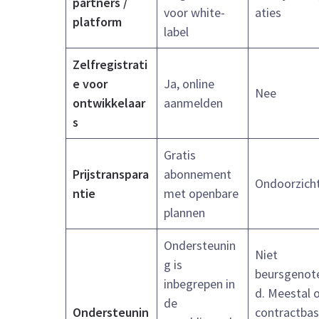
partners /
voor white-
aties
platform
label
Zelfregistrati
e voor
Ja, online
Nee
ontwikkelaar
aanmelden
s
Gratis
Prijstranspara
abonnement
Ondoorzich
ntie
met openbare
plannen
Ondersteunin
Niet
g is
beursgenot
inbegrepen in
d. Meestal 
de
Ondersteunin
contractbas