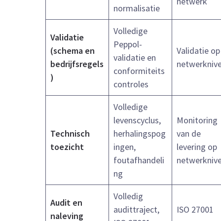
netwerk
normalisatie
Volledige
Validatie
Peppol-
(schema en
Validatie op
validatie en
bedrijfsregels
netwerkniv
conformiteits
)
controles
Volledige
levenscyclus,
Monitoring
Technisch
herhalingspog
van de
toezicht
ingen,
levering op
foutafhandeli
netwerkniv
ng
Volledig
Audit en
audittraject,
ISO 27001
naleving