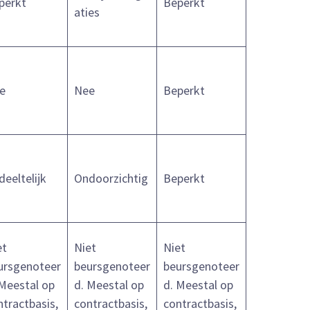
perkt
Beperkt
aties
e
Nee
Beperkt
deeltelijk
Ondoorzichtig
Beperkt
et
Niet
Niet
ursgenoteer
beursgenoteer
beursgenoteer
 Meestal op
d. Meestal op
d. Meestal op
ntractbasis,
contractbasis,
contractbasis,