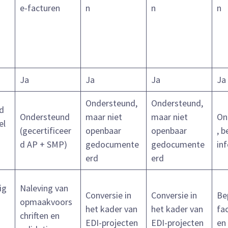
e-facturen
n
n
n
Ja
Ja
Ja
Ja
Ondersteund,
Ondersteund,
d
Ondersteund
maar niet
maar niet
On
el
(gecertificeer
openbaar
openbaar
, 
d AP + SMP)
gedocumente
gedocumente
in
erd
erd
ig
Naleving van
Conversie in
Conversie in
Be
opmaakvoors
het kader van
het kader van
fa
chriften en
EDI-projecten
EDI-projecten
en