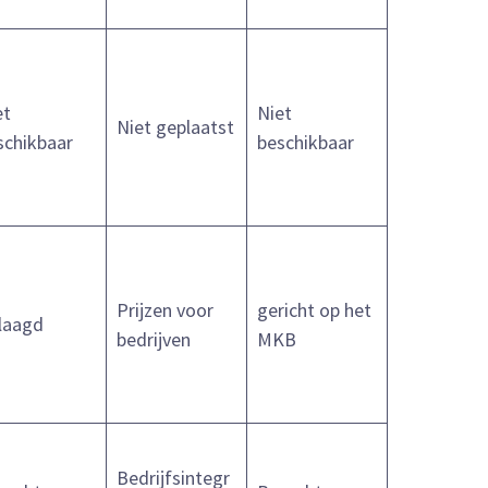
et
Niet
Niet geplaatst
schikbaar
beschikbaar
Prijzen voor
gericht op het
laagd
bedrijven
MKB
Bedrijfsintegr