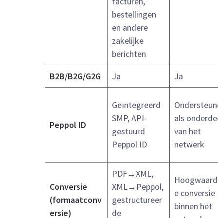
facturen,
bestellingen
en andere
zakelijke
berichten
B2B/B2G/G2G
Ja
Ja
Geïntegreerd
Ondersteun
SMP, API-
als onderde
Peppol ID
gestuurd
van het
Peppol ID
netwerk
PDF→XML,
Hoogwaard
Conversie
XML→Peppol,
e conversie
(formaatconv
gestructureer
binnen het
ersie)
de