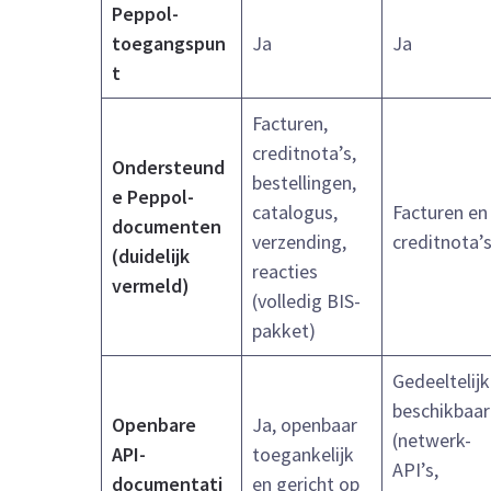
Peppol-
toegangspun
Ja
Ja
t
Facturen,
creditnota’s,
Ondersteund
bestellingen,
e Peppol-
catalogus,
Facturen en
documenten
verzending,
creditnota’
(duidelijk
reacties
vermeld)
(volledig BIS-
pakket)
Gedeeltelijk
beschikbaar
Openbare
Ja, openbaar
(netwerk-
API-
toegankelijk
API’s,
documentati
en gericht op