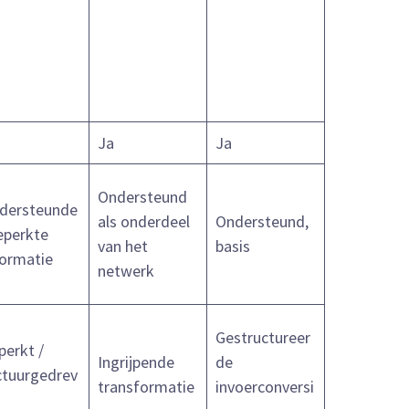
Ja
Ja
Ondersteund
dersteunde
als onderdeel
Ondersteund,
beperkte
van het
basis
formatie
netwerk
Gestructureer
perkt /
Ingrijpende
de
ctuurgedrev
transformatie
invoerconversi