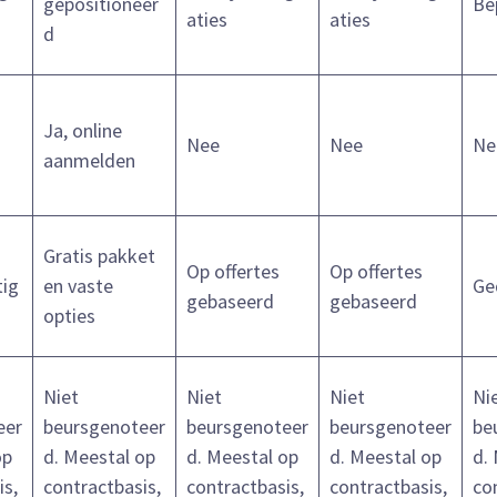
gepositioneer
Be
aties
aties
d
Ja, online
Nee
Nee
Ne
aanmelden
Gratis pakket
Op offertes
Op offertes
tig
en vaste
Ge
gebaseerd
gebaseerd
opties
Niet
Niet
Niet
Ni
eer
beursgenoteer
beursgenoteer
beursgenoteer
be
op
d. Meestal op
d. Meestal op
d. Meestal op
d.
is,
contractbasis,
contractbasis,
contractbasis,
co