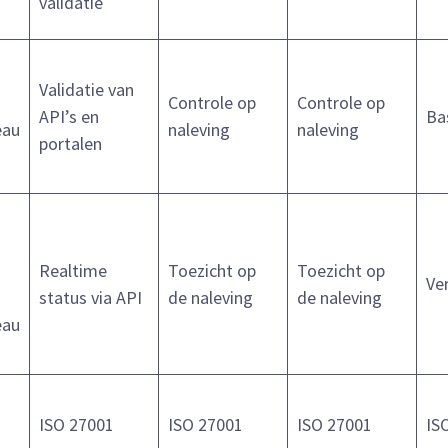
validatie
Validatie van
Controle op
Controle op
API’s en
Ba
eau
naleving
naleving
portalen
Realtime
Toezicht op
Toezicht op
Ve
status via API
de naleving
de naleving
eau
ISO 27001
ISO 27001
ISO 27001
IS