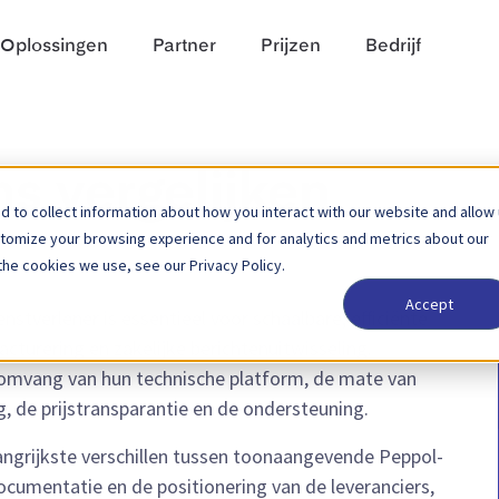
Oplossingen
Partner
Prijzen
Bedrijf
s vergelijken
 to collect information about how you interact with our website and allow
stomize your browsing experience and for analytics and metrics about our
the cookies we use, see our Privacy Policy.
Accept
nstverlener is essentieel voor schaalbare, efficiënte
cturering en zakelijke berichtenuitwisseling.
e omvang van hun technische platform, de mate van
, de prijstransparantie en de ondersteuning.
langrijkste verschillen tussen toonaangevende Peppol-
cumentatie en de positionering van de leveranciers,