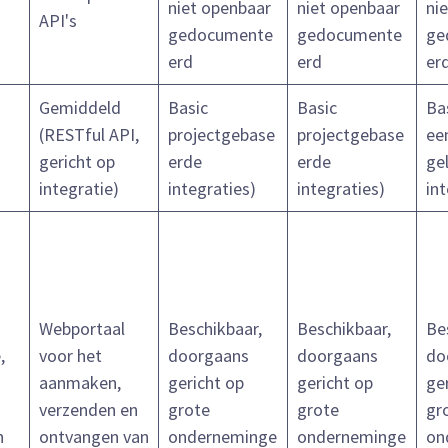
niet openbaar
niet openbaar
ni
API's
gedocumente
gedocumente
ge
erd
erd
er
Gemiddeld
Basic
Basic
Ba
(RESTful API,
projectgebase
projectgebase
ee
gericht op
erde
erde
ge
integratie)
integraties)
integraties)
int
Webportaal
Beschikbaar,
Beschikbaar,
Be
,
voor het
doorgaans
doorgaans
do
n
aanmaken,
gericht op
gericht op
ge
verzenden en
grote
grote
gr
n
ontvangen van
onderneminge
onderneminge
on