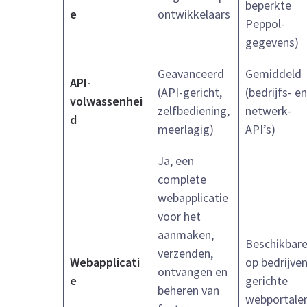
beperkte
e
ontwikkelaars
Peppol-
gegevens)
Geavanceerd
Gemiddeld
API-
(API-gericht,
(bedrijfs- en
volwassenhei
zelfbediening,
netwerk-
d
meerlagig)
API’s)
Ja, een
complete
webapplicatie
voor het
aanmaken,
Beschikbare
verzenden,
Webapplicati
op bedrijve
ontvangen en
e
gerichte
beheren van
webportale