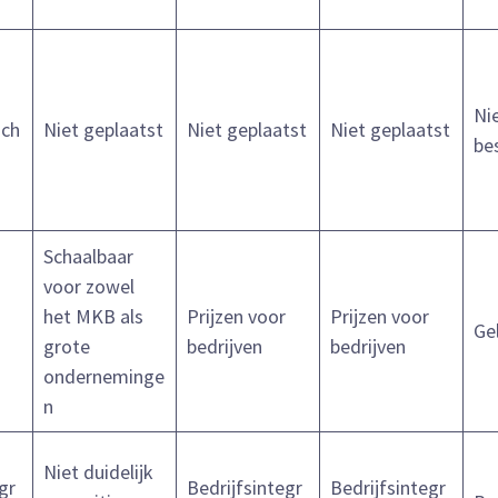
Ni
ich
Niet geplaatst
Niet geplaatst
Niet geplaatst
be
Schaalbaar
voor zowel
het MKB als
Prijzen voor
Prijzen voor
Ge
grote
bedrijven
bedrijven
onderneminge
n
Niet duidelijk
gr
Bedrijfsintegr
Bedrijfsintegr