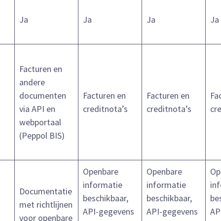
Ja
Ja
Ja
Ja
Facturen en
andere
documenten
Facturen en
Facturen en
Fa
s
via API en
creditnota’s
creditnota’s
cr
webportaal
(Peppol BIS)
Openbare
Openbare
Op
informatie
informatie
in
Documentatie
beschikbaar,
beschikbaar,
be
met richtlijnen
API-gegevens
API-gegevens
AP
voor openbare