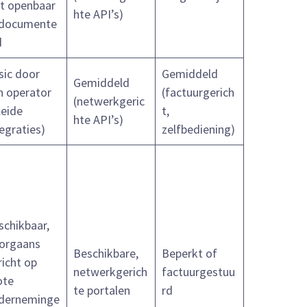
et openbaar
hte API’s)
documente
d
sic door
Gemiddeld
Gemiddeld
n operator
(factuurgerich
(netwerkgeric
leide
t,
hte API’s)
egraties)
zelfbediening)
schikbaar,
orgaans
Beschikbare,
Beperkt of
richt op
netwerkgerich
factuurgestuu
ote
te portalen
rd
derneminge