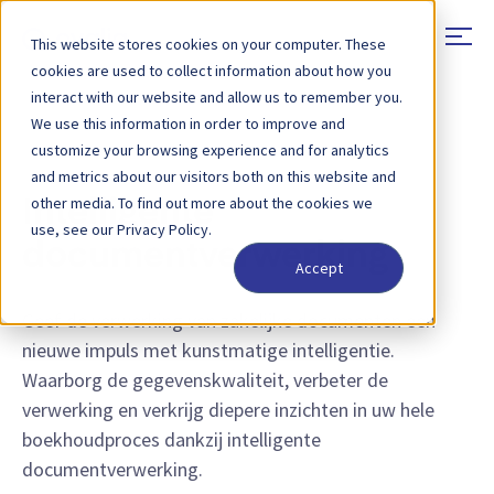
This website stores cookies on your computer. These
cookies are used to collect information about how you
interact with our website and allow us to remember you.
We use this information in order to improve and
TRANSACTIEGEGEVENS EXTRAHEREN, VERWERKEN EN
customize your browsing experience and for analytics
VERRIJKEN
and metrics about our visitors both on this website and
other media. To find out more about the cookies we
Intelligente
use, see our Privacy Policy.
documentverwerking
Accept
Geef de verwerking van zakelijke documenten een
nieuwe impuls met kunstmatige intelligentie.
Waarborg de gegevenskwaliteit, verbeter de
verwerking en verkrijg diepere inzichten in uw hele
boekhoudproces dankzij intelligente
documentverwerking.