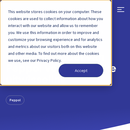
This website stores cookies on your computer. These
cookies are used to collect information about how you
interact with our website and allow us to remember
TERUG
BLOGBERICHT
31 AUGUSTUS 2022
you. We use this information in order to improve and
customize your browsing experience and for analytics
Inzicht in het
and metrics about our visitors both on this website
and other media. To find out more about the cookies
vierhoekmodel van
we use, see our Privacy Policy.
Peppol voor zakelijke
Accept
uitwisseling
Peppol