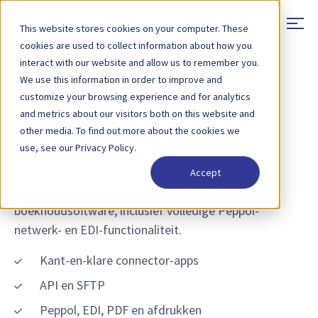
This website stores cookies on your computer. These
cookies are used to collect information about how you
interact with our website and allow us to remember you.
We use this information in order to improve and
FUNCTIE - INTEGRATIES
customize your browsing experience and for analytics
and metrics about our visitors both on this website and
Peppol- en EDI-
other media. To find out more about the cookies we
integraties
use, see our Privacy Policy.
Accept
Integreer zakelijke berichtfuncties in uw ERP- of
boekhoudsoftware, inclusief volledige Peppol-
netwerk- en EDI-functionaliteit.
Kant-en-klare connector-apps
API en SFTP
Peppol, EDI, PDF en afdrukken