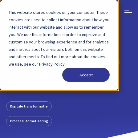
This website stores cookies on your computer. These
cookies are used to collect information about how you
interact with our website and allow us to remember
TERUG
BLOGBERICHT
16 FEBRUARI 2022
you. We use this information in order to improve and
customize your browsing experience and for analytics
Automatisering van
and metrics about our visitors both on this website
and other media. To find out more about the cookies
financiële processen
we use, see our Privacy Policy.
— 4 essentiële
Accept
bouwstenen
Digitale transformatie
Procesautomatisering