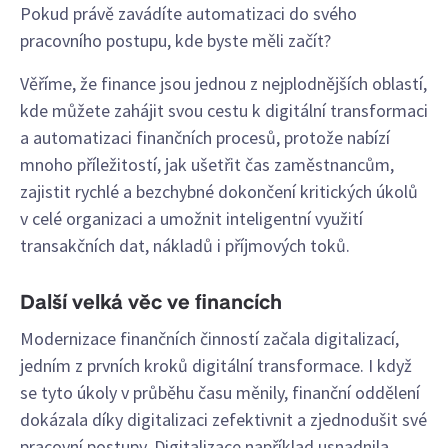
Pokud právě zavádíte automatizaci do svého
pracovního postupu, kde byste měli začít?
Věříme, že finance jsou jednou z nejplodnějších oblastí,
kde můžete zahájit svou cestu k digitální transformaci
a automatizaci finančních procesů, protože nabízí
mnoho příležitostí, jak ušetřit čas zaměstnancům,
zajistit rychlé a bezchybné dokončení kritických úkolů
v celé organizaci a umožnit inteligentní využití
transakčních dat, nákladů i příjmových toků.
Další velká věc ve financích
Modernizace finančních činností začala digitalizací,
jedním z prvních kroků digitální transformace. I když
se tyto úkoly v průběhu času měnily, finanční oddělení
dokázala díky digitalizaci zefektivnit a zjednodušit své
pracovní postupy. Digitalizace například usnadnila