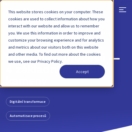
This website stores cookies on your computer. These
cookies are used to collect information about how you
interact with our website and allow us to remember
ZPĚT
PŘÍSPĚVEK NA BLOGU
16. ÚNORA 2022
you. We use this information in order to improve and
customize your browsing experience and for analytics
Automatizace
and metrics about our visitors both on this website
and other media. To find out more about the cookies
finančních procesů —
we use, see our Privacy Policy.
4 základní stavební
Accept
kameny
Digitální transformace
Automatizace procesů