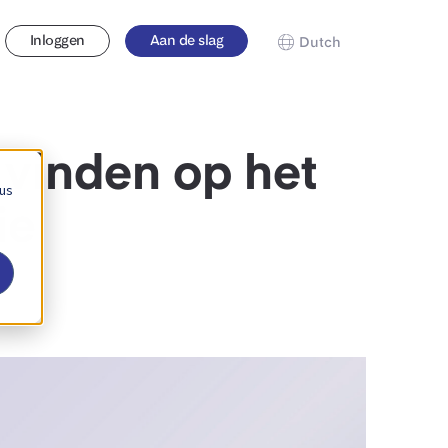
Inloggen
Aan de slag
Dutch
 vinden op het
 us
ie