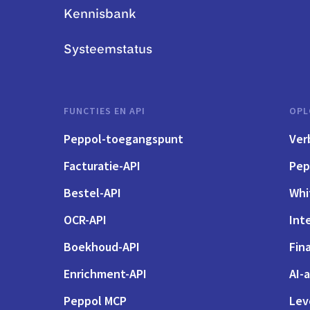
Kennisbank
Systeemstatus
FUNCTIES EN API
OPL
Peppol-toegangspunt
Ver
Facturatie-API
Pep
Bestel-API
Whi
OCR-API
Int
Boekhoud-API
Fin
Enrichment-API
AI-
Peppol MCP
Lev