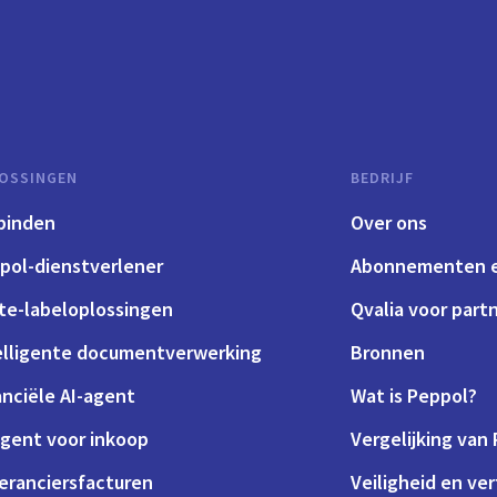
OSSINGEN
BEDRIJF
binden
Over ons
pol-dienstverlener
Abonnementen e
te-labeloplossingen
Qvalia voor part
elligente documentverwerking
Bronnen
anciële AI-agent
Wat is Peppol?
agent voor inkoop
Vergelijking van
eranciersfacturen
Veiligheid en ve