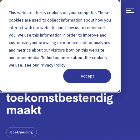
This website stores cookies on your computer. These
cookies are used to collect information about how you
interact with our website and allow us to remember
TERUG
BLOGBERICHT
2 APRIL 2025
you. We use this information in order to improve and
customize your browsing experience and for analytics
Nieuwe gids: AI voor
and metrics about our visitors both on this website
and other media. To find out more about the cookies
financiële teams —
we use, see our Privacy Policy.
Hoe u uw financiële
Accept
processen
toekomstbestendig
maakt
Boekhouding