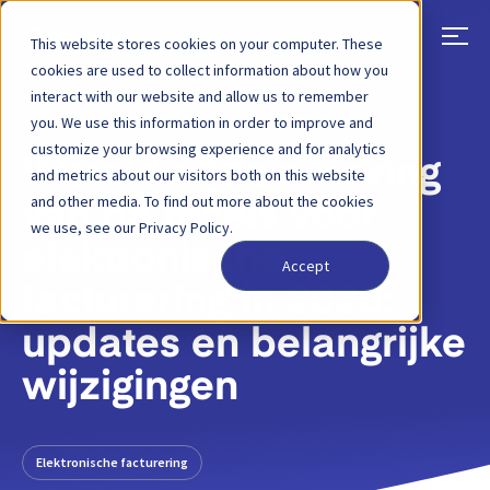
This website stores cookies on your computer. These
cookies are used to collect information about how you
interact with our website and allow us to remember
TERUG
BLOGBERICHT
29 JANUARI 2025
you. We use this information in order to improve and
customize your browsing experience and for analytics
Wereldwijde naleving
and metrics about our visitors both on this website
and other media. To find out more about the cookies
van de regels voor
we use, see our Privacy Policy.
elektronische
Accept
facturering in 2025:
updates en belangrijke
wijzigingen
Elektronische facturering