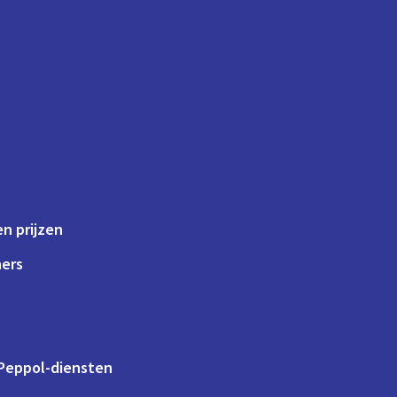
n prijzen
ners
 Peppol-diensten