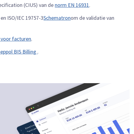
ecification (CIUS) van de
norm EN 16931
.
en ISO/IEC 19757-3
Schematron
om de validatie van
 voor facturen
.
eppol BIS Billing
.