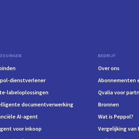
OSSINGEN
BEDRIJF
binden
Over ons
pol-dienstverlener
Abonnementen e
te-labeloplossingen
Qvalia voor part
elligente documentverwerking
Bronnen
anciële AI-agent
Wat is Peppol?
agent voor inkoop
Vergelijking van