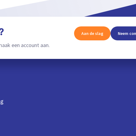
?
Aan de slag
Neem con
aak een account aan.
ng