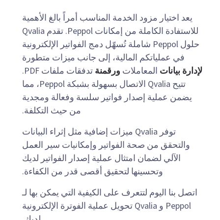
يعد اختيار مزود الخدمة المناسب أمراً بالغ الأهمية
للاستفادة الكاملة من إمكانات Peppol. تقدم Qvalia
حلول Peppol شاملة تُسهّل دمج الفواتير الإلكترونية
في عملياتكم المالية، إلى جانب ميزات متطورة
لإدارة بيانات
المعاملات
ورقمنة
تدفقات ملفات PDF.
تتيح Qvalia الاتصال بسهولة بشبكة Peppol، مما
يضمن عملية إصدار فواتير سلسة وفعالة ومجدية
من حيث التكلفة.
توفر Qvalia ميزات إضافية مثل إثراء البيانات
والتحقق من صحة الفواتير وإمكانيات سير العمل
الآلي لضمان امتثال عملية إصدار الفواتير لديك
وتحسينها لتحقيق أقصى قدر من الكفاءة.
اتصل بنا اليوم لتتعرف على الكيفية التي يمكن بها لـ
Peppol و Qvalia تحويل عملية الفوترة الإلكترونية
لديك.