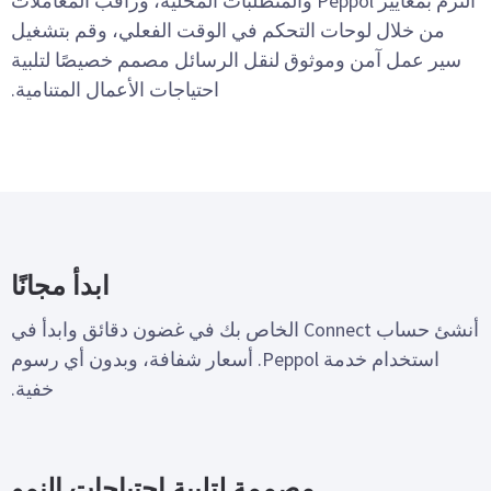
التزم بمعايير Peppol والمتطلبات المحلية، وراقب المعاملات
من خلال لوحات التحكم في الوقت الفعلي، وقم بتشغيل
سير عمل آمن وموثوق لنقل الرسائل مصمم خصيصًا لتلبية
احتياجات الأعمال المتنامية.
ابدأ مجانًا
أنشئ حساب Connect الخاص بك في غضون دقائق وابدأ في
استخدام خدمة Peppol. أسعار شفافة، وبدون أي رسوم
خفية.
مصممة لتلبية احتياجات النمو