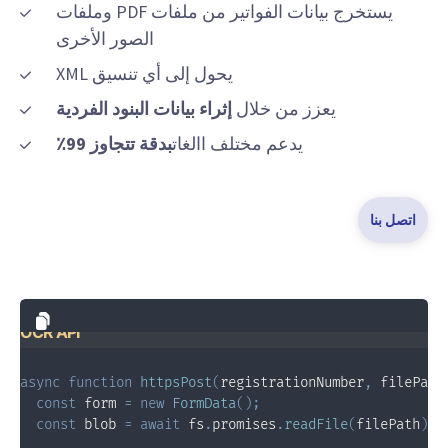
يستخرج بيانات الفواتير من ملفات PDF وملفات
الصور الأخرى
يحول إلى أي تنسيق XML
يعزز من خلال
إثراء بيانات البنود الفردية
يدعم مختلف االغات
بدقة تتجاوز 99٪
اتصل بنا
OCR API
async
function
httpsPost
(
registrationNumber
,
 filePat
const
 form 
=
new
FormData
(
)
;
const
 blob 
=
await
 fs
.
promises
.
readFile
(
filePath
)
.