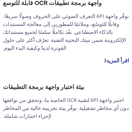
واجهة برمجة تطبيقات OCR قابلة للتوسع
توفّر واجهة API التعرف الضوئي على الحروف وصولًا سريعًا،
وقابلًا للتوسّع، وملائمًا للمطورين إلى معالجة المستندات
بالذكاء الاصطناعي. نفّذ تكاملًا سلسًا لجميع مستنداتك
الإلكترونية ضمن بنيتك التحتية التقنية. تعرّف أكثر على حلول
الفوترة لدينا وكيفية البدء اليوم.
اقرأ المزيد
بيئة اختبار واجهة برمجة التطبيقات
اختبر واجهة API لتقنية OCR الخاصة بنا، وتحقق من توافقها
دون أي مخاطر تشغيلية. نوفّر بيئة تجريبية خالية من المخاطر
لإجراء اختبارات شاملة.