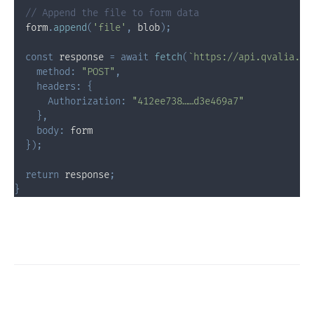
// Append the file to form data
  form
.
append
(
'file'
,
 blob
)
;
const
 response 
=
await
fetch
(
`
https://api.qvalia.c
method
:
"POST"
,
headers
:
{
Authorization
:
"412ee738……d3e469a7"
}
,
body
:
 form

}
)
;
return
 response
;
}