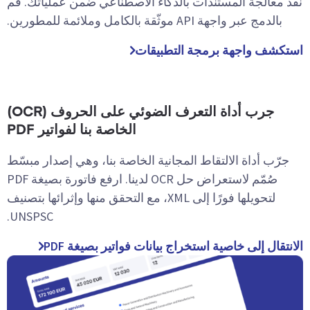
نفّذ معالجة المستندات بالذكاء الاصطناعي ضمن عملياتك. قم
بالدمج عبر واجهة API موثّقة بالكامل وملائمة للمطورين.
استكشف واجهة برمجة التطبيقات
جرب أداة التعرف الضوئي على الحروف (OCR)
الخاصة بنا لفواتير PDF
جرّب أداة الالتقاط المجانية الخاصة بنا، وهي إصدار مبسّط
صُمّم لاستعراض حل OCR لدينا. ارفع فاتورة بصيغة PDF
لتحويلها فورًا إلى XML، مع التحقق منها وإثرائها بتصنيف
UNSPSC.
الانتقال إلى خاصية استخراج بيانات فواتير بصيغة PDF