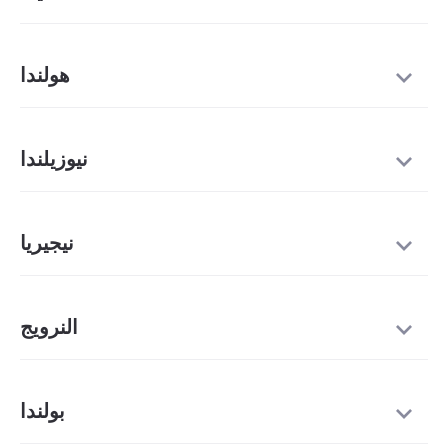
هولندا
نيوزيلندا
نيجيريا
النرويج
بولندا