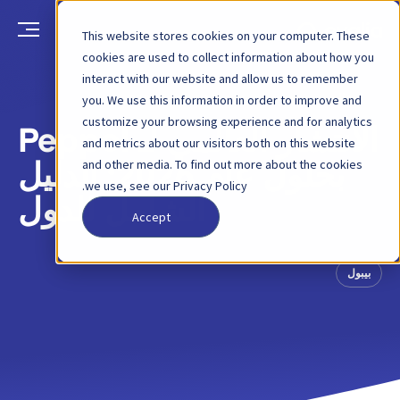
This website stores cookies on your computer. These
cookies are used to collect information about how you
interact with our website and allow us to remember
العودة
منشور مدونة
13 نوفمبر 2025
you. We use this information in order to improve and
customize your browsing experience and for analytics
الانتشار العالمي لـ Peppol
and metrics about our visitors both on this website
and other media. To find out more about the cookies
بحلول عام 2026: الدليل
we use, see our Privacy Policy.
الشامل للدول
Accept
بيبول