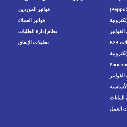
فواتير الموردين
لكترونية
فواتير العملاء
لفواتير
نظام إدارة الطلبات
 B2B
تحليلات الإنفاق
لكترونية
Puncho
لفواتير
الأساسية
البيانات
 العمل