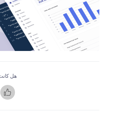
هل كانت 
ن