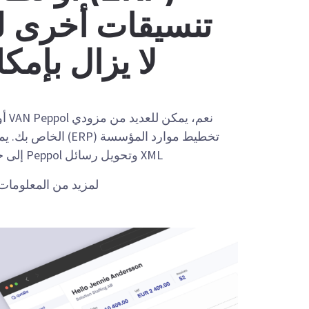
تنسيقات أخرى للف
لا يزال بإمكاني
XML وتحويل رسائل Peppol إلى جميع تنسيقات الفواتير الإلكترونية القياسية القائمة على XML.
لمزيد من المعلومات