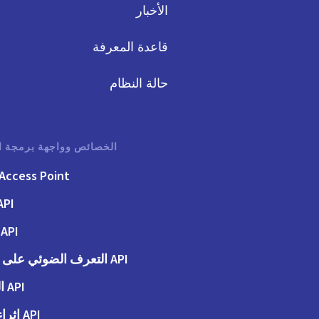
الأخبار
قاعدة المعرفة
حالة النظام
الخصائص وواجهة برمجة ا
Access Point
API الفوت
API الطلبات
API التعرف الضوئي على الحروف
API المحاسبة
API إثراء البيانات