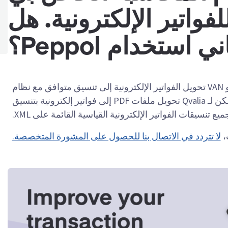
واتير الإلكترونية. هل
 استخدام Peppol؟
نعم، يمكن للعديد من مزودي VAN Peppol أو VAN تحويل الفواتير الإلكترونية إلى تنسيق متوافق مع نظام
تخطيط موارد المؤسسة (ERP) الخاص بك. يمكن لـ Qvalia تحويل ملفات PDF إلى فواتير إلكترونية بتنسيق
،
لا تتردد في الاتصال بنا للحصول على المشورة المتخصصة.