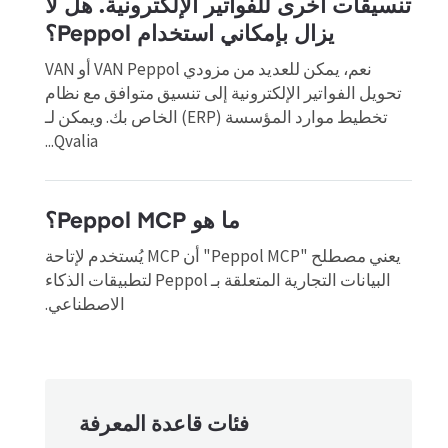
تنسيقات أخرى للفواتير الإلكترونية. هل لا
يزال بإمكاني استخدام Peppol؟
نعم، يمكن للعديد من مزودي VAN Peppol أو VAN
تحويل الفواتير الإلكترونية إلى تنسيق متوافق مع نظام
تخطيط موارد المؤسسة (ERP) الخاص بك. ويمكن لـ
Qvalia...
ما هو Peppol MCP؟
يعني مصطلح "Peppol MCP" أن MCP يُستخدم لإتاحة
البيانات التجارية المتعلقة بـ Peppol لتطبيقات الذكاء
الاصطناعي.
فئات قاعدة المعرفة