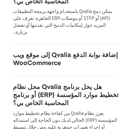
المحاسبة الخاص بي؟
يمكن دمج Qvalia باستخدام واجهة برمجة التطبيقات
(API) أو STFP أو موصلات ERP الجاهزة. تعرف على
المزيد حول إمكانيات الدمج التي نقدمها أو تفضل
بزيارة...
إضافة بوابة الدفع Qvalia إلى موقع ويب
WooCommerce
هل يحل برنامج Qvalia محل نظام
تخطيط موارد المؤسسة (ERP) أو برنامج
المحاسبة الخاص بي؟
يعزز نظام Qvalia من كفاءة نظام تخطيط موارد
المؤسسة (ERP) الحالي لديك دون الحاجة إلى استبداله
أو إجراء تغييرات جوهرية عليه. ومن خلال تبسيط