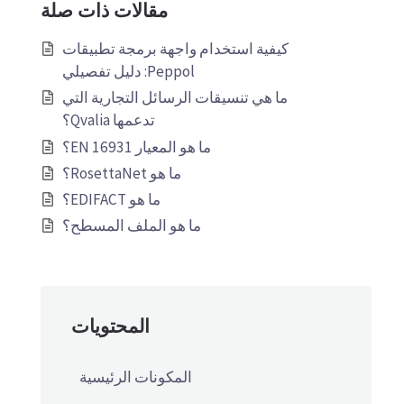
مقالات ذات صلة
كيفية استخدام واجهة برمجة تطبيقات
Peppol: دليل تفصيلي
ما هي تنسيقات الرسائل التجارية التي
تدعمها Qvalia؟
ما هو المعيار EN 16931؟
ما هو RosettaNet؟
ما هو EDIFACT؟
ما هو الملف المسطح؟
المحتويات
المكونات الرئيسية