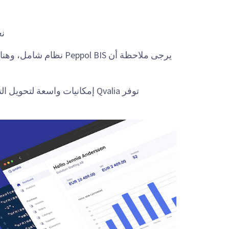
نعم،
يرجى ملاحظة أن ppol BIS
توفر Qvalia إمكانيات واسعة لتحويل التنسيقات، بما في ذلك