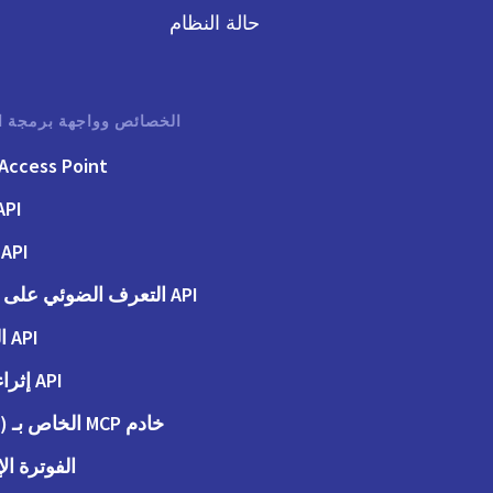
حالة النظام
الخصائص وواجهة برمجة ا
Access Point
API الفوت
API الطلبات
API التعرف الضوئي على الحروف
API المحاسبة
API إثراء البيانات
خادم MCP الخاص بـ (Peppol)
الفوترة الإ