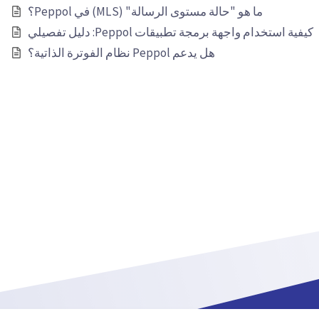
ما هو "حالة مستوى الرسالة" (MLS) في Peppol؟
كيفية استخدام واجهة برمجة تطبيقات Peppol: دليل تفصيلي
هل يدعم Peppol نظام الفوترة الذاتية؟