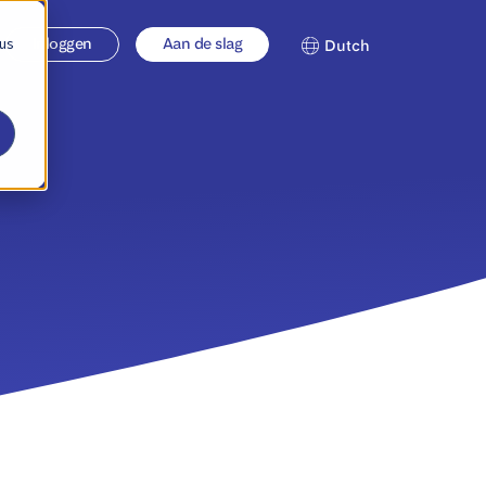
 us
Inloggen
Aan de slag
Dutch