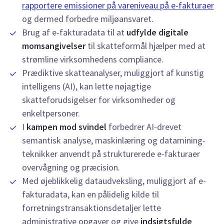
rapportere emissioner på vareniveau på e-fakturaer
og dermed forbedre miljøansvaret.
Brug af e-fakturadata til at
udfylde digitale
momsangivelser
til skatteformål hjælper med at
strømline virksomhedens compliance.
Prædiktive skatteanalyser, muliggjort af kunstig
intelligens (AI), kan lette nøjagtige
skatteforudsigelser for virksomheder og
enkeltpersoner.
I
kampen mod svindel
forbedrer AI-drevet
semantisk analyse, maskinlæring og datamining-
teknikker anvendt på strukturerede e-fakturaer
overvågning og præcision.
Med øjeblikkelig dataudveksling, muliggjort af e-
fakturadata, kan en pålidelig kilde til
forretningstransaktionsdetaljer lette
administrative opgaver og give
indsigtsfulde