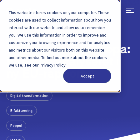
This website stores cookies on your computer. These
cookies are used to collect information about how you
interact with our website and allow us to remember
TILBAGE
BLOGINDLÆG
28. FEBRUAR 2024
you. We use this information in order to improve and
customize your browsing experience and for analytics
E-fakturering i Europa:
and metrics about our visitors both on this website
and other media. To find out more about the cookies
Effekten analyseret i
we use, see our Privacy Policy.
ny EU-rapport
Accept
Digital transformation
E-fakturering
Peppol