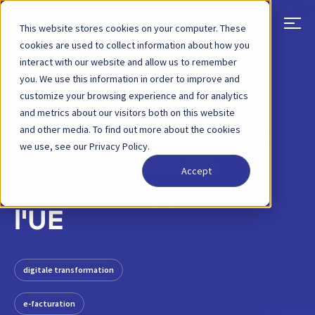
This website stores cookies on your computer. These
cookies are used to collect information about how you
interact with our website and allow us to remember
RETOUR
ARTICLE DE BLOG
28 FÉVRIER 2024
you. We use this information in order to improve and
customize your browsing experience and for analytics
e-facturation en
and metrics about our visitors both on this website
and other media. To find out more about the cookies
Europe : l'impact est
we use, see our Privacy Policy.
analysé dans un
Accept
nouveau rapport de
l'UE
digitale transformation
e-facturation