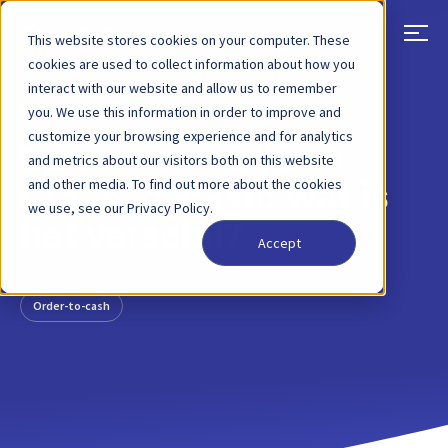
This website stores cookies on your computer. These
cookies are used to collect information about how you
interact with our website and allow us to remember
TERUG
BLOGBERICHT
27 APRIL 2022
you. We use this information in order to improve and
customize your browsing experience and for analytics
B2B versus B2C in
and metrics about our visitors both on this website
and other media. To find out more about the cookies
order-to-cash: wat is
we use, see our Privacy Policy.
het verschil?
Accept
Order-to-cash