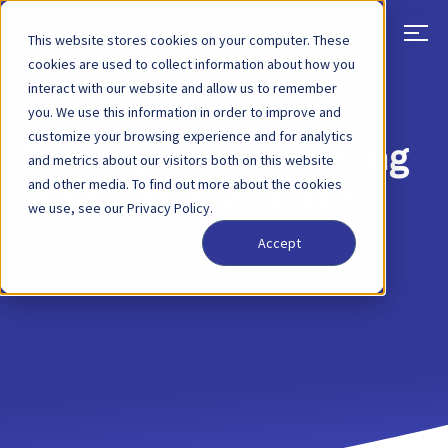
This website stores cookies on your computer. These
cookies are used to collect information about how you
interact with our website and allow us to remember
TERUG
BLOGBERICHT
11 APRIL 2023
you. We use this information in order to improve and
customize your browsing experience and for analytics
Beknopte handleiding
and metrics about our visitors both on this website
and other media. To find out more about the cookies
voor order-to-cash
we use, see our Privacy Policy.
Accept
Order-to-cash