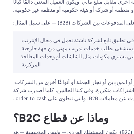
رى مقابل مبلغ مالي. ويكون العميل المعني دائمًا كيانًا
ر أو منظمة أو شركة أو هيئة حكومية أو منظمة غير حكومية.
فوعات بين الشركات (B2B) — على سبيل المثال:
 تطبيق تابع لشركة ناشئة تعمل في مجال الإنترنت.
ستشفى يطلب خدمات تدريب مهني من جهة خارجية.
التي تشتري مكونات مثل الشاشات أو وحدات المعالجة
المركزية.
عاملات بين الشركات (B2B) التجار أو الموردين أو تجار الجملة أو أنواعًا أخرى من الشركات،
شتراكات متكررة. وفي كلتا الحالتين، كلما أصدرت شركة
تي تنطوي على order-to-cash .
وماذا عن قطاع B2C؟
في المعاملات بين الشركات والمستهلكين (B2C)، يكون المستهلك الفردي — وليس المؤسسة — هو