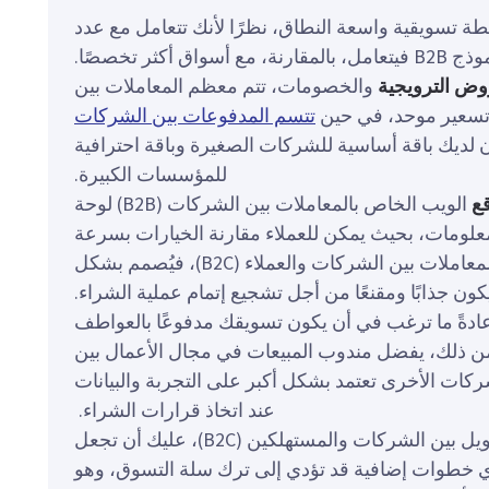
ة تسويقية واسعة النطاق، نظرًا لأنك تتعامل مع عدد
كثر تخصصًا.
وض الترويجية
والخصومات، تتم معظم المعاملات بين
تتسم المدفوعات بين الشركات
ن لديك باقة أساسية للشركات الصغيرة وباقة احترافية
للمؤسسات الكبيرة.
ع
الويب الخاص بالمعاملات بين الشركات (B2B) لوحة
علومات، بحيث يمكن للعملاء مقارنة الخيارات بسرعة
واتخاذ القرارات. أما موقع الويب الخاص بالمعاملات بين الشركات والعملاء (B2C)، فيُصمم بشكل
ون جذابًا ومقنعًا من أجل تشجيع إتمام عملية الشراء.
 عادةً ما ترغب في أن يكون تسويقك مدفوعًا بالعواطف
 من ذلك، يفضل مندوب المبيعات في مجال الأعمال بين
 لأن الشركات الأخرى تعتمد بشكل أكبر على التجربة والبيانات
عند اتخاذ قرارات الشراء.
عمليات التحويل بين الشركات والمستهلكين (B2C)، عليك أن تجعل
أي خطوات إضافية قد تؤدي إلى ترك سلة التسوق، وهو