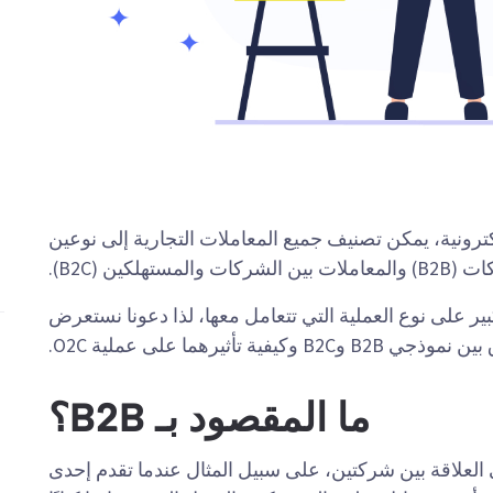
لإلكترونية، يمكن تصنيف جميع المعاملات التجارية إلى نوعين
لكين (B2C).
عاملك مع order-to-cash بشكل كبير على نوع العملية التي تتعامل معها، لذا دعونا نستعرض
 B2B وB2C وكيفية تأثيرهما على عملية O2C.
ما المقصود بـ B2B؟
لعلاقة بين شركتين، على سبيل المثال عندما تقدم إحدى