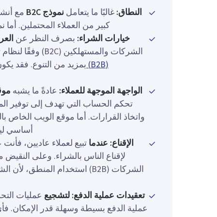
النطاق:
غالبًا ما يتعامل
نموذج B2C
مع أنشط
كبير من العملاء المحتملين. أما نموذج B2B فيتعامل، بالمقارنة، مع أسواق أ
خيارات الشراء:
بصرف النظر عن
العر
الشركات والمستهلكين (B2C) وفقًا لنظام تسعير موحد، في حين
(B2B)
بمزيد من التنوع. فقد يكو
الواجهة الموجهة للعملاء:
عادةً ما يشبه
موق
تحكم الحساب التي تهدف إلى توفير الم
أساسي ليك
الإقناع: عندما
تبيع لعملاء عاديين، فأنت
لإقناع الناس بالشراء. وعلى النقيض
الشركات (B2B) استخدام المنطق،
تعقيدات عملية الدفع: لتشجيع
عملية الدفع بسيطة وسهلة قدر الإمكان. ف