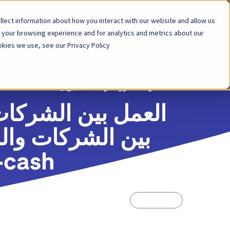
lect information about how you interact with our website and allow us
المنصة
الح
 your browsing experience and for analytics and metrics about our
kies we use, see our Privacy Policy.
العودة
منشور مدونة
27 أبريل 2022
r-to-cash
Order-to-cash