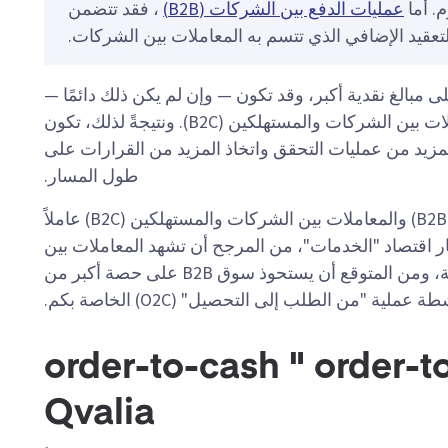
م. أما
عمليات الدفع بين الشركات (B2B)
، فقد تتضمن
تعقيد الإضافي الذي تتسم به المعاملات بين الشركات.
 ما تنطوي المعاملات بين الشركات (B2B) على مبالغ نقدية أكبر، وقد تكون — وإن لم يكن ذلك دائمًا —
أكثر تعقيدًا من الناحية اللوجستية مقارنةً بالمعاملات بين الشركات والمستهلكين (B2C). ونتيجةً لذلك، تكون
لمزيد من عمليات التحقق واتخاذ المزيد من القرارات على
طول المسار.
يعد فهم الفروق بين المعاملات بين الشركات (B2B) والمعاملات بين الشركات والمستهلكين (B2C) عاملاً
order-to-c . وبفضل ازدهار اقتصاد "الخدمات"، من المرجح أن تشهد المعاملات بين
الشركات (B2B) زيادة كبيرة في السنوات المقبلة، ومن المتوقع أن يستحوذ سوق B2B على حصة أكبر من
ة عملية "من الطلب إلى التحصيل" (O2C) الخاصة بكم.
تمتة order-to-cash " order-to-cash
Qvalia