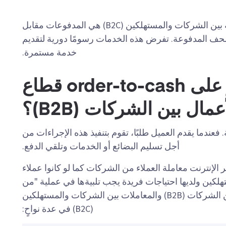
من أحدث التطورات في مجال التجارة الإلكترونية بين الشركات والمستهلكين (B2C) هي المدفوعات مقابل
حف المدفوعة. تفرض هذه الخدمات رسومًا دورية لتقديم
خدمة مستمرة.
كيف يؤثر هذا التمييز على order-to-cash قطاع
عمال بين الشركات (B2B)؟
لإجمالية. فعندما يقدم العميل طلبًا، تقوم بتنفيذ هذه الإجراءات من
أجل تسليم البضائع أو الخدمات وتلقي الدفع.
ر الإنترنت معاملة العملاء من الشركات كما لو كانوا عملاء
هلكين ولديها احتياجات فريدة يجب تلبيةها في عملية "من
الطلب إلى التسليم" (O2C). تختلف المعاملات بين الشركات (B2B) والمعاملات بين الشركات والمستهلكين
(B2C) في عدة نواحٍ: