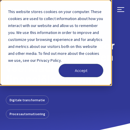
This website stores cookies on your computer. These
cookies are used to collect information about how you
interact with our website and allow us to remember
TERUG
BLOGBERICHT
6 APRIL 2022
you. We use this information in order to improve and
customize your browsing experience and for analytics
Een handleiding voor
and metrics about our visitors both on this website
and other media. To find out more about the cookies
het opzetten van een
we use, see our Privacy Policy.
veerkrachtige
Accept
financiële afdeling
Digitale transformatie
Procesautomatisering