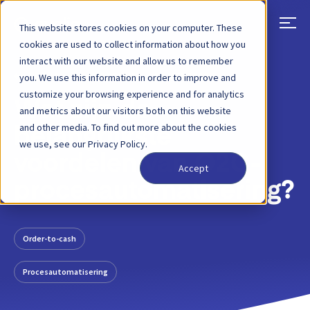
This website stores cookies on your computer. These
cookies are used to collect information about how you
interact with our website and allow us to remember
TERUG
BLOGBERICHT
20 MEI 2022
you. We use this information in order to improve and
customize your browsing experience and for analytics
Wat zijn de
and metrics about our visitors both on this website
and other media. To find out more about the cookies
belangrijkste
we use, see our Privacy Policy.
voordelen van O2C-
Accept
procesautomatisering?
Order-to-cash
Procesautomatisering