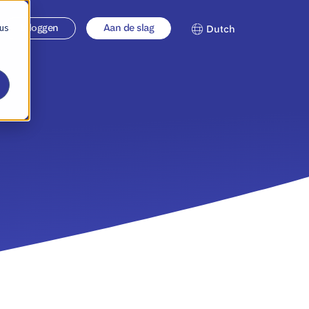
 us
Inloggen
Aan de slag
Dutch