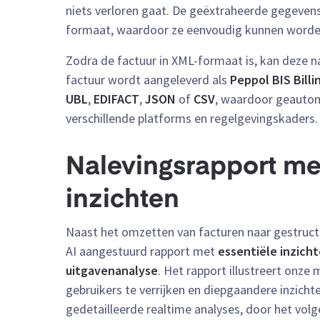
niets verloren gaat. De geëxtraheerde gegeve
formaat, waardoor ze eenvoudig kunnen worden
Zodra de factuur in XML-formaat is, kan deze 
factuur wordt aangeleverd als
Peppol BIS Billi
UBL
,
EDIFACT
,
JSON
of
CSV
, waardoor geautom
verschillende platforms en regelgevingskaders.
Nalevingsrapport me
inzichten
Naast het omzetten van facturen naar gestruc
AI aangestuurd rapport met
essentiële
inzich
uitgavenanalyse
. Het rapport illustreert onz
gebruikers te verrijken en diepgaandere inzicht
gedetailleerde realtime analyses, door het volg