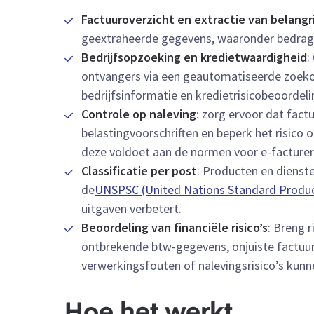
Factuuroverzicht en extractie van belang
geëxtraheerde gegevens, waaronder bedrag
Bedrijfsopzoeking en kredietwaardigheid
:
ontvangers via een geautomatiseerde zoekop
bedrijfsinformatie en kredietrisicobeoordeli
Controle op naleving
: zorg ervoor dat fact
belastingvoorschriften en beperk het risico 
deze voldoet aan de normen voor e-facturer
Classificatie per post
: Producten en diens
de
UNSPSC (United Nations Standard Produc
uitgaven verbetert.
Beoordeling van financiële risico’s
: Breng r
ontbrekende btw-gegevens, onjuiste factuur
verwerkingsfouten of nalevingsrisico’s kunn
Hoe het werkt