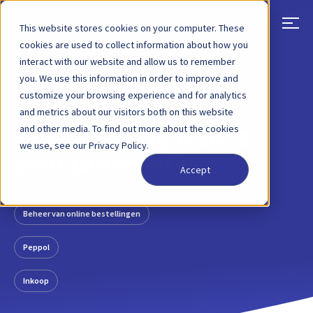
This website stores cookies on your computer. These
cookies are used to collect information about how you
interact with our website and allow us to remember
TERUG
BLOGBERICHT
1 JUNI 2023
you. We use this information in order to improve and
customize your browsing experience and for analytics
Hoe gebruik je
and metrics about our visitors both on this website
and other media. To find out more about the cookies
punchout bij B2B-e-
we use, see our Privacy Policy.
procurement?
Accept
Beheer van online bestellingen
Peppol
Inkoop