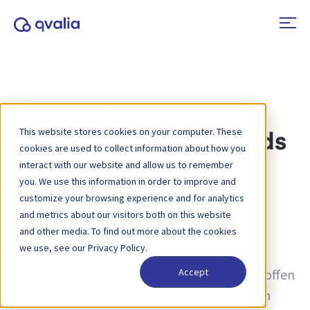
Transacties,
This website stores cookies on your computer. These
technologieën en trends
cookies are used to collect information about how you
interact with our website and allow us to remember
you. We use this information in order to improve and
Categorie:
Inkoop
customize your browsing experience and for analytics
and metrics about our visitors both on this website
Inkoop
and other media. To find out more about the cookies
we use, see our Privacy Policy.
Inkoop
is het strategische proces waarmee
organisaties goederen, diensten of grondstoffen
Accept
aanschaffen voor hun bedrijfsvoering en hun