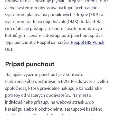
dodávateľov. Umožňuje plynulú integráciu medzi ERP
alebo systémom obstarávania kupujúceho alebo
systémom plánovania podnikových zdrojov (ERP) a
systémom riadenia objednávok (OMS) dodávateľa,
čím uľahčuje prístup v reálnom čase k produktovým
katalógom, cenám a dostupnosti. punchout správa
typu punchout v Peppol sa nazýva
Peppol BIS Punch
Out
.
Prípad punchout
Najlepšie využitie punchout je v kontexte
elektronického obstarávania B2B. Predstavte si veľkú
spoločnosť, ktorá pravidelne nakupuje kancelárske
potreby od viacerých dodávateľov. Namiesto
individuálneho prístupu na webovú stránku, do
katalógu alebo k obchodnému zástupcovi každého