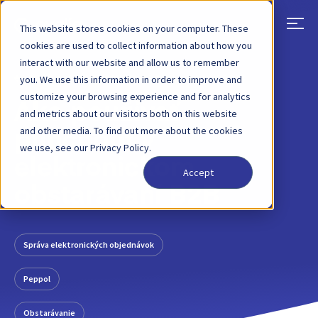
This website stores cookies on your computer. These
cookies are used to collect information about how you
interact with our website and allow us to remember
SPÄŤ
PRÍSPEVOK NA BLOGU
1. JÚN 2023
you. We use this information in order to improve and
customize your browsing experience and for analytics
Ako používať
and metrics about our visitors both on this website
and other media. To find out more about the cookies
punchout v
we use, see our Privacy Policy.
elektronickom
Accept
obstarávaní B2B
Správa elektronických objednávok
Peppol
Obstarávanie