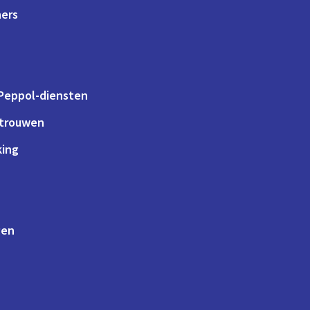
ners
 Peppol-diensten
rtrouwen
king
gen