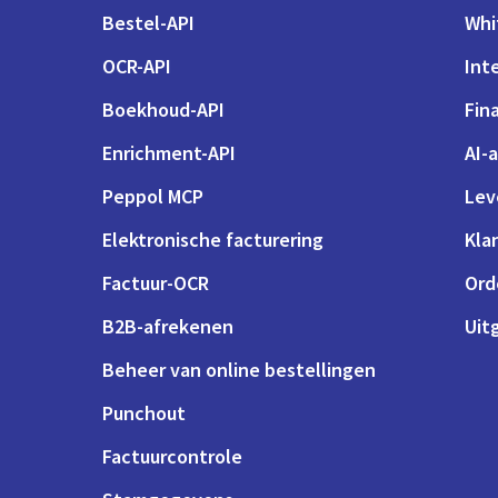
Bestel-API
Whi
OCR-API
Int
Boekhoud-API
Fin
Enrichment-API
AI-
Peppol MCP
Lev
Elektronische facturering
Kla
Factuur-OCR
Ord
B2B-afrekenen
Uit
Beheer van online bestellingen
Punchout
Factuurcontrole