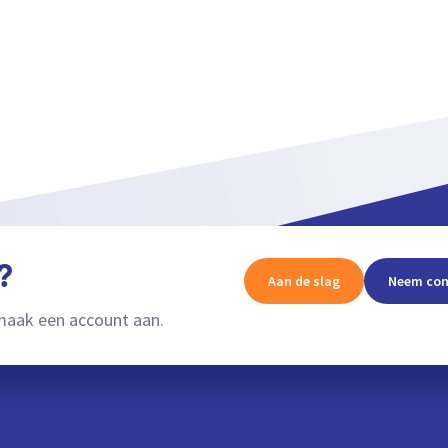
?
Aan de slag
Neem con
aak een account aan.