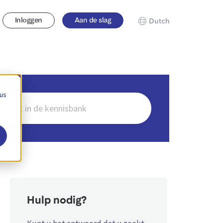
Inloggen
Aan de slag
Dutch
 us
en
Hulp nodig?