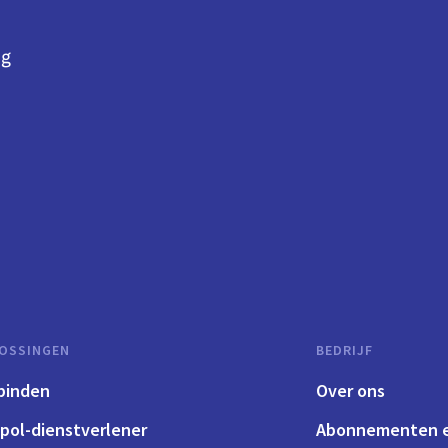
ng
OSSINGEN
BEDRIJF
binden
Over ons
pol-dienstverlener
Abonnementen e