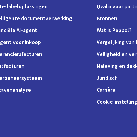
te-labeloplossingen
Qvalia voor part
elligente documentverwerking
Bronnen
anciële AI-agent
Wat is Peppol?
agent voor inkoop
Vergelijking van
eranciersfacturen
Veiligheid en ve
ntfacturen
Naleving en dek
erbeheersysteem
Juridisch
gavenanalyse
Carrière
Cookie-instellin