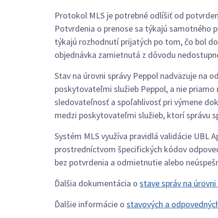
Protokol MLS je potrebné odlíšiť od potvrden
Potvrdenia o prenose sa týkajú samotného pr
týkajú rozhodnutí prijatých po tom, čo bol do
objednávka zamietnutá z dôvodu nedostupnos
Stav na úrovni správy Peppol nadväzuje na o
poskytovateľmi služieb Peppol, a nie priamo
sledovateľnosť a spoľahlivosť pri výmene do
medzi poskytovateľmi služieb, ktorí správu s
Systém MLS využíva pravidlá validácie UBL A
prostredníctvom špecifických kódov odpoved
bez potvrdenia a odmietnutie alebo neúspeš
Ďalšia dokumentácia o
stave správ na úrovni
Ďalšie informácie o
stavových a odpovedných