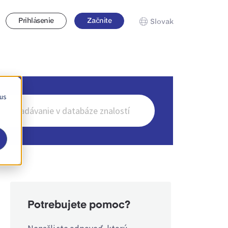
Prihlásenie
Začnite
Slovak
 us
ať
Potrebujete pomoc?