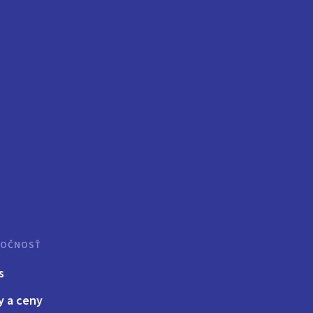
LOČNOSŤ
s
y a ceny