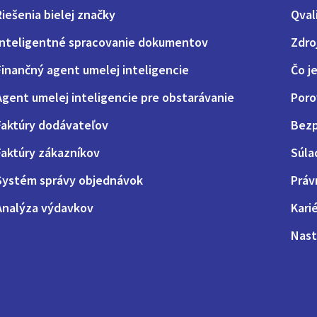
Riešenia bielej značky
Qval
Inteligentné spracovanie dokumentov
Zdro
Finančný agent umelej inteligencie
Čo j
Agent umelej inteligencie pre obstarávanie
Poro
Faktúry dodávateľov
Bezp
Faktúry zákazníkov
Súla
Systém správy objednávok
Práv
Analýza výdavkov
Kari
Nast