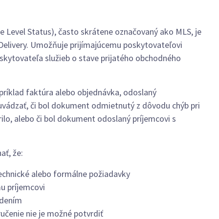
e Level Status), často skrátene označovaný ako MLS, je
Delivery. Umožňuje prijímajúcemu poskytovateľovi
skytovateľa služieb o stave prijatého obchodného
príklad faktúra alebo objednávka, odoslaný
uvádzať, či bol dokument odmietnutý z dôvodu chýb pri
rilo, alebo či bol dokument odoslaný príjemcovi s
ať, že:
echnické alebo formálne požiadavky
u príjemcovi
rdením
učenie nie je možné potvrdiť