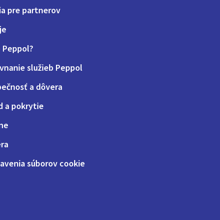
ia pre partnerov
je
e Peppol?
vnanie služieb Peppol
ečnosť a dôvera
d a pokrytie
ne
éra
avenia súborov cookie