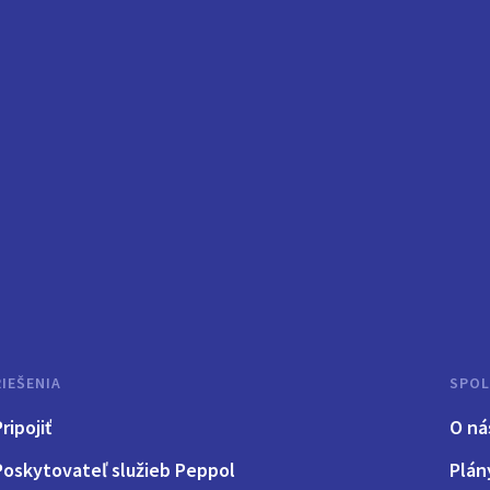
RIEŠENIA
SPO
ripojiť
O ná
Poskytovateľ služieb Peppol
Plán