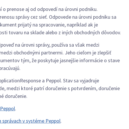
í o prenose aj od odpovedí na úrovni podniku.
enosu správy cez sieť. Odpovede na úrovni podniku sa
kument prijatý na spracovanie, napríklad ak je
ti tovaru na sklade alebo z iných obchodných dôvodov.
dpoveď na úrovni správy, používa sa však medzi
 medzi obchodnými partnermi. Jeho cieľom je zlepšiť
kumentov tým, že poskytuje jasnejšie informácie o stave
pracúvajú.
pplicationResponse a Peppol. Stav sa vyjadruje
e, medzi ktoré patrí doručenie s potvrdením, doručenie
né doručenie.
 Peppol
.
 správach v systéme Peppol
.