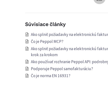
Súvisiace články
Ako splniť požiadavky na elektronickú fakt
Čo je Peppol MCP?
Ako splniť požiadavky na elektronickú fakt
krok za krokom
Ako používať rozhranie Peppol API: podrobn
Podporuje Peppol samofakturáciu?
Čo je norma EN 16931?