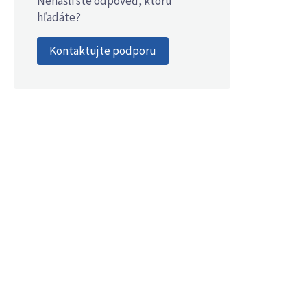
Nenašli ste odpoveď, ktorú
hľadáte?
Kontaktujte podporu