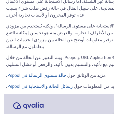
سالة عبر الشبكة. أما رسائل الاستجابة على مستوى الأعمال
د للمعالجة، على سبيل المثال في حالة رفض طلب شراء بسبب
عدم توفر المخزون أو لأسباب تجارية أخرى.
 مستوى الرسالة في Peppol" على "الاستجابة على مستوى الرسالة"، ولكنه يُستخدم بين مزودي
 مباشرةً بين الأطراف التجارية. والغرض منه هو تحسين إمكانية التتبع
 توفير معلومات أوضح عن الحالة بين مزودي الخدمات الذين
يتعاملون مع الرسالة.
تستخدم MLS قواعد التحقق من صحة UBL ApplicationResponse وPeppol. ويتم التعبير عن الحالة من خلال
م مع تأكيد، والتسليم بدون تأكيد، والرفض أو فشل التسليم.
مزيد من الوثائق حول
حالة مستوى الرسالة في Peppol
.
د من المعلومات حول
رسائل الحالة والاستجابة في Peppol
.