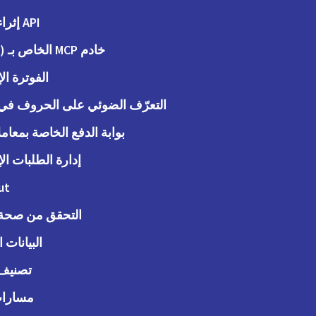
API إثراء البيانات
خادم MCP الخاص بـ (Peppol)
الفوترة الإ
التعرّف الضوئي على الحروف في ا
بوابة الدفع الخاصة بمعاملات
إدارة الطلبات الإ
ut
التحقق من صحة ا
البيانات 
تصنيف 
مسارات