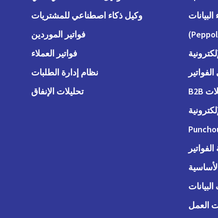
وكيل ذكاء اصطناعي للمشتريات
فواتير الموردين
لكترونية
فواتير العملاء
لفواتير
نظام إدارة الطلبات
 B2B
تحليلات الإنفاق
لكترونية
Puncho
لفواتير
الأساسية
البيانات
 العمل