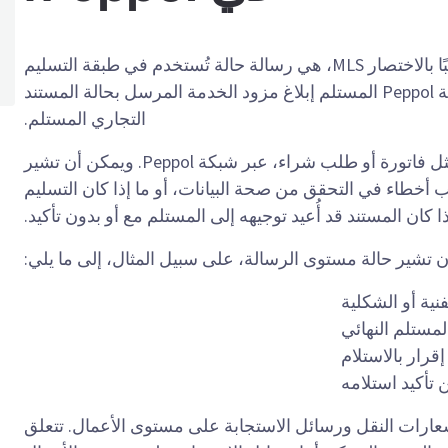
حالة مستوى رسالة Peppol، والتي يُشار إليها غالبًا بالاختصار MLS، هي رسالة حالة تُستخدم في طبقة التسليم
الإلكتروني Peppol. وهي تتيح لمزود خدمة Peppol المستلم إبلاغ مزود الخدمة المرسل بحالة المستند
التجاري المستلم.
يُستخدم نظام MLS بعد تبادل مستند ما، مثل فاتورة أو طلب شراء، عبر شبكة Peppol. ويمكن أن تشير
ب أخطاء في التحقق من صحة البيانات، أو ما إذا كان التسليم
 كان المستند قد أُعيد توجيهه إلى المستلم مع أو بدون تأكيد.
 تشير حالة مستوى الرسالة، على سبيل المثال، إلى ما يلي:
نية أو الشكلية
لمستلم النهائي
قرار بالاستلام
 تأكيد استلامه
لتمييز بين نظام إدارة الحياة (MLS) وإشعارات النقل ورسائل الاستجابة على مستوى الأعمال. تتعلق