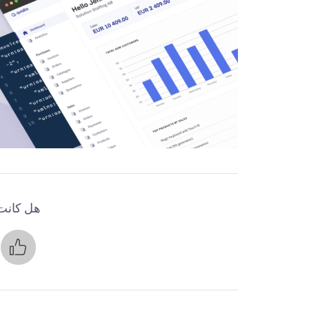
هل كانت 
ن