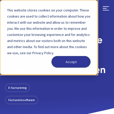
This website stores cookies on your computer. These
cookies are used to collect information about how you
interact with our website and allow us to remember
TERUG
BLOGBERICHT
9 FEBRUARI 2021
you. We use this information in order to improve and
customize your browsing experience and for analytics
EDI en facturering: de
and metrics about our visitors both on this website
and other media. To find out more about the cookies
ontwikkeling van het
we use, see our Privacy Policy.
beheer van
Accept
elektronische facturen
E-facturering
Facturatiesoftware