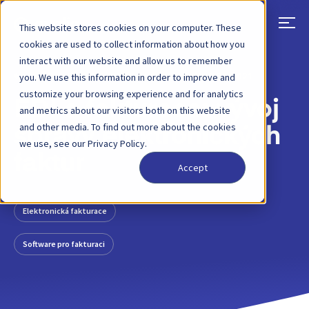
This website stores cookies on your computer. These
cookies are used to collect information about how you
interact with our website and allow us to remember
ZPĚT
PŘÍSPĚVEK NA BLOGU
9. ÚNORA 2021
you. We use this information in order to improve and
customize your browsing experience and for analytics
EDI a fakturace: vývoj
and metrics about our visitors both on this website
and other media. To find out more about the cookies
správy elektronických
we use, see our Privacy Policy.
faktur
Accept
Elektronická fakturace
Software pro fakturaci