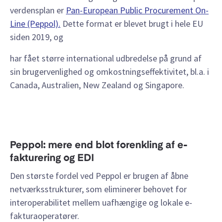
verdensplan er
Pan-European Public Procurement On-
Line (Peppol).
Dette format er blevet brugt i hele EU
siden 2019, og
har fået større international udbredelse på grund af
sin brugervenlighed og omkostningseffektivitet, bl.a. i
Canada, Australien, New Zealand og Singapore.
Peppol: mere end blot forenkling af e-
fakturering og EDI
Den største fordel ved Peppol er brugen af åbne
netværksstrukturer, som eliminerer behovet for
interoperabilitet mellem uafhængige og lokale e-
fakturaoperatører.