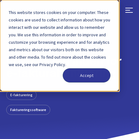
This website stores cookies on your computer. These
cookies are used to collect information about how you
interact with our website and allow us to remember
TILBAGE
BLOGINDLÆG
09 FEB, 2021
you. We use this information in order to improve and
customize your browsing experience and for analytics
EDI og fakturering:
and metrics about our visitors both on this website
and other media. To find out more about the cookies
udviklingen inden for
we use, see our Privacy Policy.
e-fakturahåndtering
Accept
E-fakturering
Faktureringssoftware