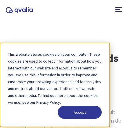
Transacties,
This website stores cookies on your computer. These
technologieën en trends
cookies are used to collect information about how you
interact with our website and allow us to remember
you. We use this information in order to improve and
Categorie:
Facturatiesoftware
customize your browsing experience and for analytics
and metrics about our visitors both on this website
Facturatiesoftware
and other media. To find out more about the cookies
Facturatiesoftware
we use, see our Privacy Policy.
, ook wel
factuurbeheersoftware
genoemd, bestaat uit
Accept
digitale hulpmiddelen die zijn ontworpen om de