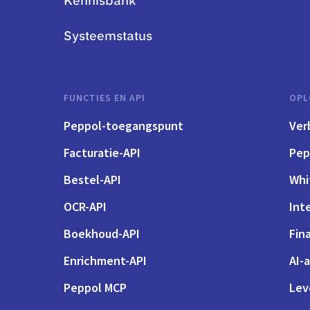
Kennisbank
Systeemstatus
FUNCTIES EN API
OPL
Peppol-toegangspunt
Ver
Facturatie-API
Pep
Bestel-API
Whi
OCR-API
Int
Boekhoud-API
Fin
Enrichment-API
AI-
Peppol MCP
Lev