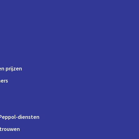
n prijzen
ners
 Peppol-diensten
rtrouwen