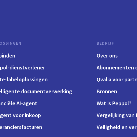
OSSINGEN
BEDRIJF
binden
Over ons
pol-dienstverlener
Abonnementen e
te-labeloplossingen
Qvalia voor part
elligente documentverwerking
Bronnen
anciële AI-agent
Wat is Peppol?
agent voor inkoop
Vergelijking van
eranciersfacturen
Veiligheid en ve