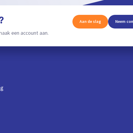
?
Aan de slag
Neem con
aak een account aan.
ng