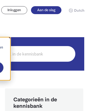
Inloggen
Aan de slag
Dutch
 us
en
Categorieën in de
kennisbank