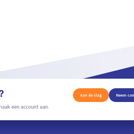
?
Aan de slag
Neem con
aak een account aan.