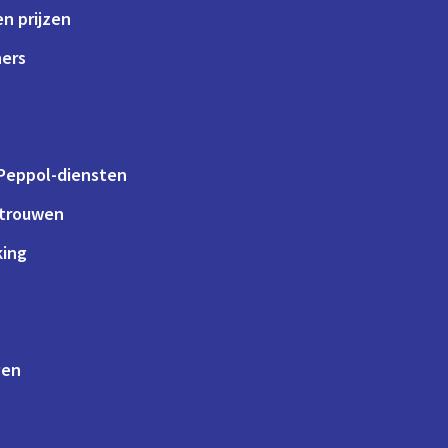
n prijzen
ners
 Peppol-diensten
rtrouwen
king
gen