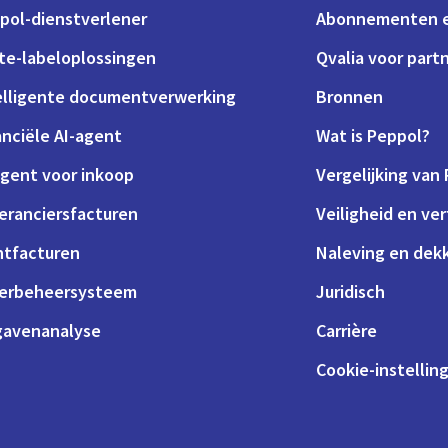
pol-dienstverlener
Abonnementen e
te-labeloplossingen
Qvalia voor part
elligente documentverwerking
Bronnen
anciële AI-agent
Wat is Peppol?
agent voor inkoop
Vergelijking van
eranciersfacturen
Veiligheid en ve
ntfacturen
Naleving en dek
erbeheersysteem
Juridisch
gavenanalyse
Carrière
Cookie-instellin