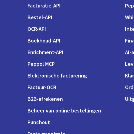
Facturatie-API
Pep
Bestel-API
Whi
OCR-API
Int
Boekhoud-API
Fin
Enrichment-API
AI-
Peppol MCP
Lev
Elektronische facturering
Kla
Factuur-OCR
Ord
B2B-afrekenen
Uit
Beheer van online bestellingen
Punchout
Factuurcontrole