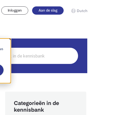
Inloggen
Aan de slag
Dutch
 us
en
Categorieën in de
kennisbank