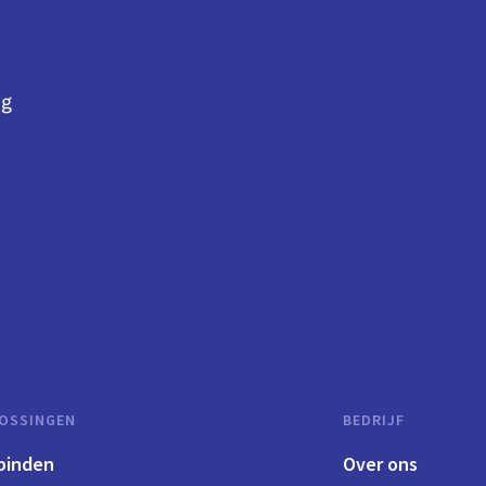
ng
OSSINGEN
BEDRIJF
binden
Over ons