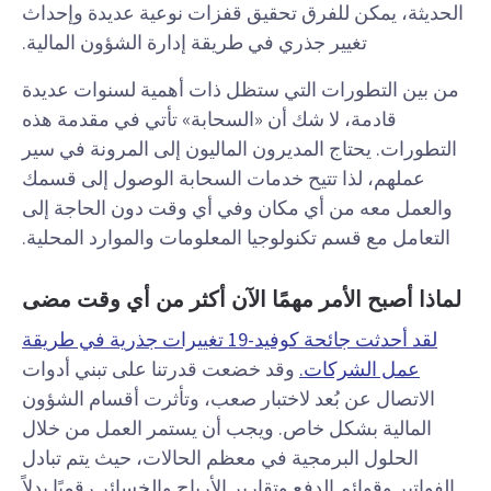
الحديثة، يمكن للفرق تحقيق قفزات نوعية عديدة وإحداث
تغيير جذري في طريقة إدارة الشؤون المالية.
من بين التطورات التي ستظل ذات أهمية لسنوات عديدة
قادمة، لا شك أن «السحابة» تأتي في مقدمة هذه
التطورات. يحتاج المديرون الماليون إلى المرونة في سير
عملهم، لذا تتيح خدمات السحابة الوصول إلى قسمك
والعمل معه من أي مكان وفي أي وقت دون الحاجة إلى
التعامل مع قسم تكنولوجيا المعلومات والموارد المحلية.
لماذا أصبح الأمر مهمًا الآن أكثر من أي وقت مضى
لقد أحدثت جائحة كوفيد-19 تغييرات جذرية في طريقة
عمل الشركات.
وقد خضعت قدرتنا على تبني أدوات
الاتصال عن بُعد لاختبار صعب، وتأثرت أقسام الشؤون
المالية بشكل خاص. ويجب أن يستمر العمل من خلال
الحلول البرمجية في معظم الحالات، حيث يتم تبادل
الفواتير وقوائم الدفع وتقارير الأرباح والخسائر رقميًا بدلاً