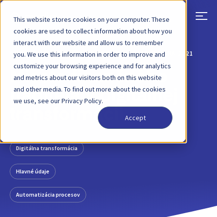
This website stores cookies on your computer. These
cookies are used to collect information about how you
interact with our website and allow us to remember
SPÄŤ
PRÍSPEVOK NA BLOGU
08. DECEMBRA 2021
you. We use this information in order to improve and
customize your browsing experience and for analytics
Miesto finančného
and metrics about our visitors both on this website
and other media. To find out more about the cookies
riaditeľa v digitálnej
we use, see our Privacy Policy.
transformácii
Accept
Digitálna transformácia
Hlavné údaje
Automatizácia procesov