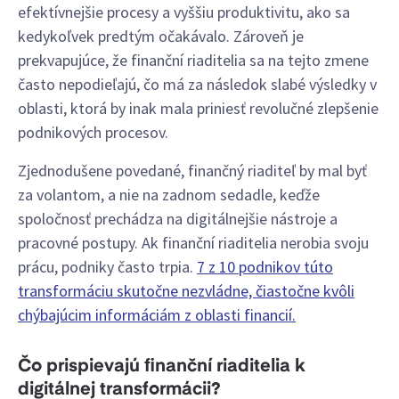
efektívnejšie procesy a vyššiu produktivitu, ako sa
kedykoľvek predtým očakávalo. Zároveň je
prekvapujúce, že finanční riaditelia sa na tejto zmene
často nepodieľajú, čo má za následok slabé výsledky v
oblasti, ktorá by inak mala priniesť revolučné zlepšenie
podnikových procesov.
Zjednodušene povedané, finančný riaditeľ by mal byť
za volantom, a nie na zadnom sedadle, keďže
spoločnosť prechádza na digitálnejšie nástroje a
pracovné postupy. Ak finanční riaditelia nerobia svoju
prácu, podniky často trpia.
7 z 10 podnikov túto
transformáciu skutočne nezvládne, čiastočne kvôli
chýbajúcim informáciám z oblasti financií.
Čo prispievajú finanční riaditelia k
digitálnej transformácii?