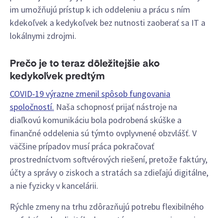
im umožňujú prístup k ich oddeleniu a prácu s ním
kdekoľvek a kedykoľvek bez nutnosti zaoberať sa IT a
lokálnymi zdrojmi.
Prečo je to teraz dôležitejšie ako
kedykoľvek predtým
COVID-19 výrazne zmenil spôsob fungovania
spoločností.
Naša schopnosť prijať nástroje na
diaľkovú komunikáciu bola podrobená skúške a
finančné oddelenia sú týmto ovplyvnené obzvlášť. V
väčšine prípadov musí práca pokračovať
prostredníctvom softvérových riešení, pretože faktúry,
účty a správy o ziskoch a stratách sa zdieľajú digitálne,
a nie fyzicky v kancelárii.
Rýchle zmeny na trhu zdôrazňujú potrebu flexibilného