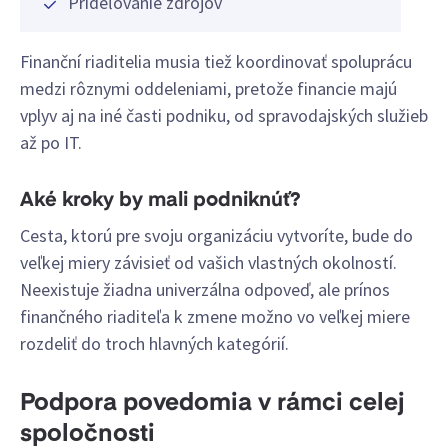
Prideľovanie zdrojov
Finanční riaditelia musia tiež koordinovať spoluprácu
medzi rôznymi oddeleniami, pretože financie majú
vplyv aj na iné časti podniku, od spravodajských služieb
až po IT.
Aké kroky by mali podniknúť?
Cesta, ktorú pre svoju organizáciu vytvoríte, bude do
veľkej miery závisieť od vašich vlastných okolností.
Neexistuje žiadna univerzálna odpoveď, ale prínos
finančného riaditeľa k zmene možno vo veľkej miere
rozdeliť do troch hlavných kategórií.
Podpora povedomia v rámci celej
spoločnosti